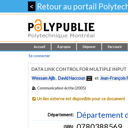
<
Retour au portail Polyte
Accueil
À propos
Déposer
Parcourir
Se connecter
DATA LINK CONTROL FOR MULTIPLE INPUT
Wessam Ajib
,
David Haccoun
et
Jean-François 
Communication écrite (2005)
Un lien externe est disponible pour ce document
Département d
Département:
0780388569
ISBN: