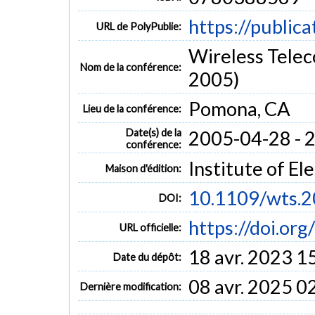
https://public
URL de PolyPublie:
Wireless Tele
Nom de la conférence:
2005)
Pomona, CA
Lieu de la conférence:
Date(s) de la
2005-04-28 - 
conférence:
Institute of El
Maison d'édition:
10.1109/wts.
DOI:
https://doi.o
URL officielle:
18 avr. 2023 1
Date du dépôt:
08 avr. 2025 0
Dernière modification: