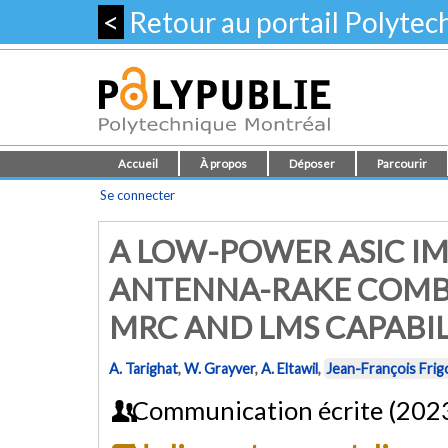
<
Retour au portail Polyte
Accueil
À propos
Déposer
Parcourir
Se connecter
A LOW-POWER ASIC I
ANTENNA-RAKE COMB
MRC AND LMS CAPABIL
A. Tarighat
,
W. Grayver
,
A. Eltawil
,
Jean-François Frig
Communication écrite (202