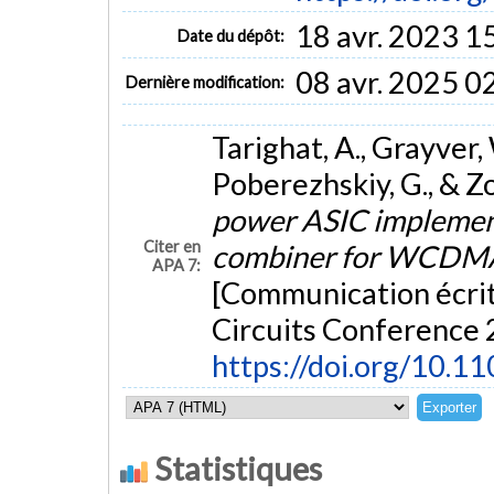
18 avr. 2023 1
Date du dépôt:
08 avr. 2025 0
Dernière modification:
Tarighat, A., Grayver, W.
Poberezhskiy, G., & Z
power ASIC implemen
Citer en
combiner for WCDMA 
APA 7:
[Communication écrit
Circuits Conference 
https://doi.org/10.1
Statistiques