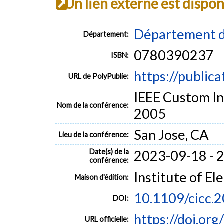
Un lien externe est dispo
Département d
Département:
0780390237
ISBN:
https://public
URL de PolyPublie:
IEEE Custom In
Nom de la conférence:
2005
San Jose, CA
Lieu de la conférence:
Date(s) de la
2023-09-18 - 
conférence:
Institute of El
Maison d'édition:
10.1109/cicc.
DOI:
https://doi.or
URL officielle: