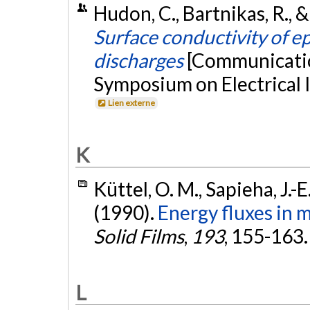
Hudon, C., Bartnikas, R., 
Surface conductivity of e
discharges
[Communication
Symposium on Electrical I
Lien externe
K
Küttel, O. M., Sapieha, J.-
(1990).
Energy fluxes in 
Solid Films
,
193
, 155-163
L