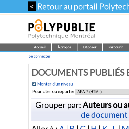
<
Retour au portail Polyte
Accueil
À propos
Déposer
Parcourir
Se connecter
DOCUMENTS PUBLIÉS E
Monter d'un niveau
Pour citer ou exporter
Grouper par:
Auteurs ou a
de document
Aller à :
A
|
B
|
G
|
H
|
K
|
L
|
M