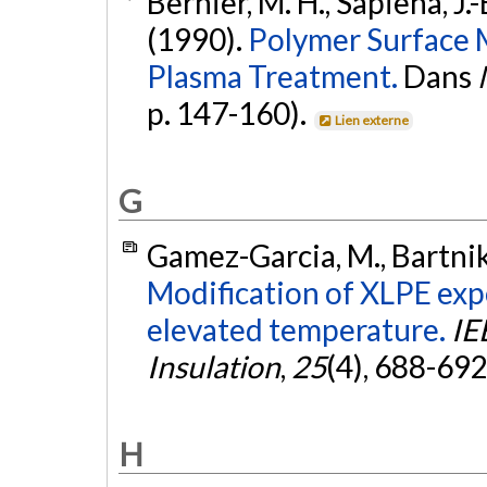
Bernier, M. H., Sapieha, J.
(1990).
Polymer Surface 
Plasma Treatment.
Dans
p. 147-160).
Lien externe
G
Gamez-Garcia, M., Bartnik
Modification of XLPE expo
elevated temperature.
IE
Insulation
,
25
(4), 688-692
H