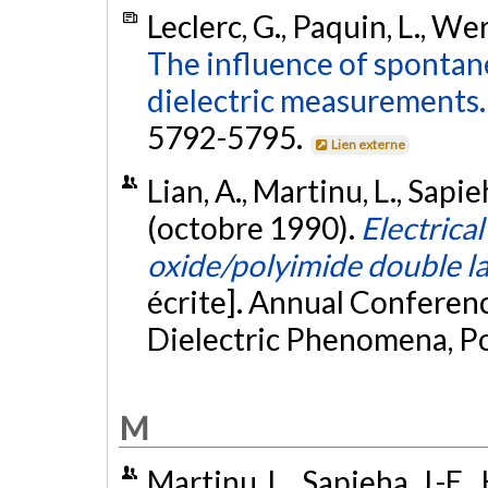
Leclerc, G., Paquin, L., We
The influence of spontan
dielectric measurements.
5792-5795.
Lien externe
Lian, A., Martinu, L., Sapi
(octobre 1990).
Electrical
oxide/polyimide double la
écrite]. Annual Conferenc
Dielectric Phenomena, P
M
Martinu, L., Sapieha, J.-E.