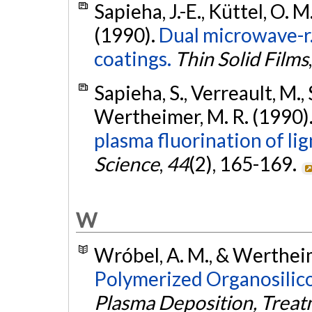
Sapieha, J.-E., Küttel, O. 
(1990).
Dual microwave-r.
coatings.
Thin Solid Films
Sapieha, S., Verreault, M., S
Wertheimer, M. R. (1990)
plasma fluorination of lig
Science
,
44
(2), 165-169.
W
Wróbel, A. M., & Wertheim
Polymerized Organosilic
Plasma Deposition, Treat