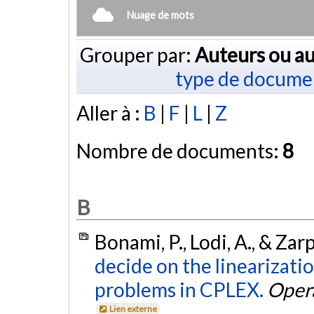
Nuage de mots
Grouper par:
Auteurs ou au
type de docume
Aller à :
B
|
F
|
L
|
Z
Nombre de documents:
8
B
Bonami, P., Lodi, A., & Zar
decide on the linearizati
problems in CPLEX.
Oper
Lien externe