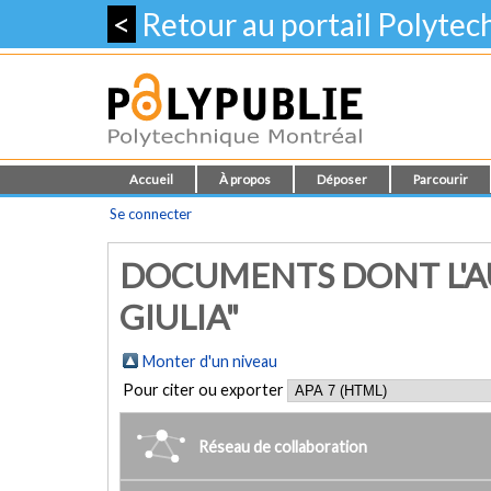
<
Retour au portail Polyte
Accueil
À propos
Déposer
Parcourir
Se connecter
DOCUMENTS DONT L'AU
GIULIA"
Monter d'un niveau
Pour citer ou exporter
Réseau de collaboration