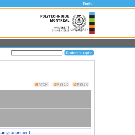
English
ATOM
RSS 1.0
RSS 2.0
cun groupement