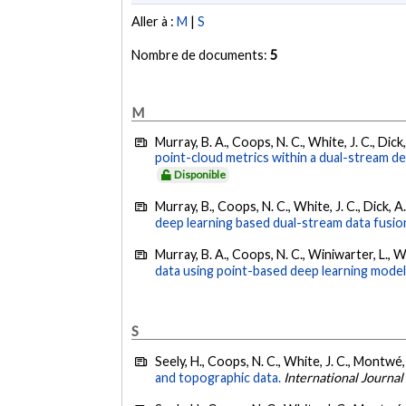
Aller à :
M
|
S
Nombre de documents:
5
M
Murray, B. A., Coops, N. C., White, J. C., Dick,
point-cloud metrics within a dual-stream d
Disponible
Murray, B., Coops, N. C., White, J. C., Dick, A
deep learning based dual-stream data fusio
Murray, B. A., Coops, N. C., Winiwarter, L., Wh
data using point-based deep learning model
S
Seely, H., Coops, N. C., White, J. C., Montwé,
and topographic data.
International Journa