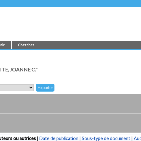
rir
Chercher
TE, JOANNE C."
teurs ou autrices
|
Date de publication
|
Sous-type de document
|
Au