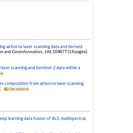
sing airborne laser scanning data and derived
ion and Geoinformation
,
144
, 104877 (14 pages).
laser scanning and Sentinel-2 data within a
ne
ies composition from airborne laser scanning
7.
Lien externe
p learning data fusion of ALS, multispectral,