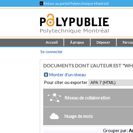
<
Retour au portail Polytechnique Montréal
Accueil
À propos
Déposer
Parcou
Se connecter
DOCUMENTS DONT L'AUTEUR EST "WHI
Monter d'un niveau
Pour citer ou exporter
Réseau de collaboration
Nuage de mots
Grouper par:
Au