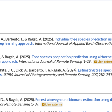
 A., Barbeito, I., & Ragab, A. (2025).
Individual tree species prediction u
eep learning approach.
International Journal of Applied Earth Observat
., & Ragab, A. (2025).
Tree species proportion prediction using airborne 
n approach.
International Journal of Remote Sensing
, 1-29.
Lien exter
ite, J. C., Dick, A., Barbeito, I., & Ragab, A. (2024).
Estimating tree spec
s.
ISPRS Journal of Photogrammetry and Remote Sensing
,
207
, 282-29
 D., & Ragab, A. (2025).
Forest aboveground biomass estimation using dee
l of Remote Sensing
, 1-39.
Lien externe