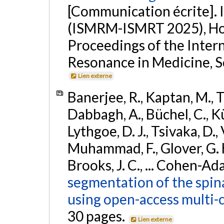
[Communication écrite]
(ISMRM-ISMRT 2025), Hon
Proceedings of the Inter
Resonance in Medicine, Sc
Lien externe
Banerjee, R., Kaptan, M., 
Dabbagh, A., Büchel, C., Kün
Lythgoe, D. J., Tsivaka, D., 
Muhammad, F., Glover, G. H.
Brooks, J. C., ... Cohen-Ada
segmentation of the spin
using open-access multi-c
30 pages.
Lien externe