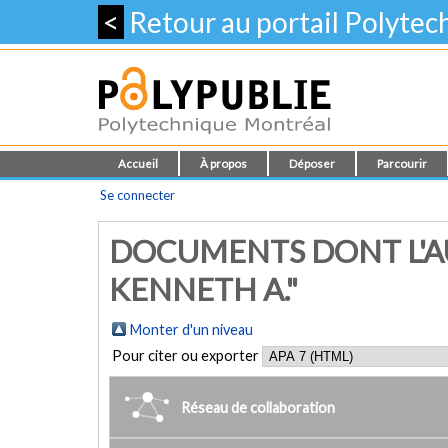
<
Retour au portail Polyte
Accueil
À propos
Déposer
Parcourir
Se connecter
DOCUMENTS DONT L'A
KENNETH A."
Monter d'un niveau
Pour citer ou exporter
Réseau de collaboration