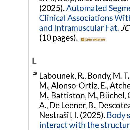
(2025).
Automated Segmen
Clinical Associations Wi
and Intramuscular Fat.
JC
(10 pages).
Lien externe
L
Labounek, R., Bondy, M. T.
M., Alonso-Ortiz, E., Atches
M., Battiston, M., Büchel, 
A., De Leener, B., Descoteaux
Nestrašil, I. (2025).
Body s
interact with the structu