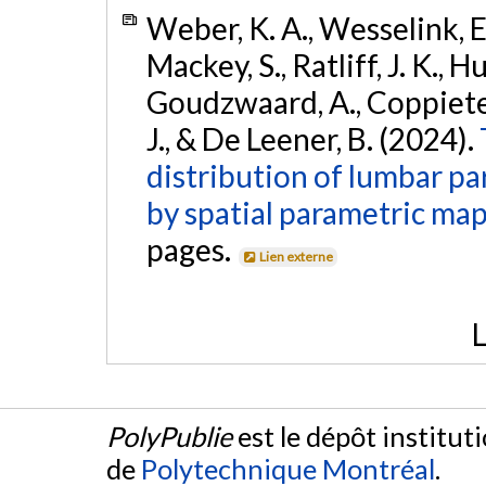
Weber, K. A., Wesselink, E. 
Mackey, S., Ratliff, J. K., H
Goudzwaard, A., Coppieters
J., & De Leener, B. (2024).
distribution of lumbar pa
by spatial parametric ma
pages.
Lien externe
L
PolyPublie
est le dépôt institut
de
Polytechnique Montréal
.