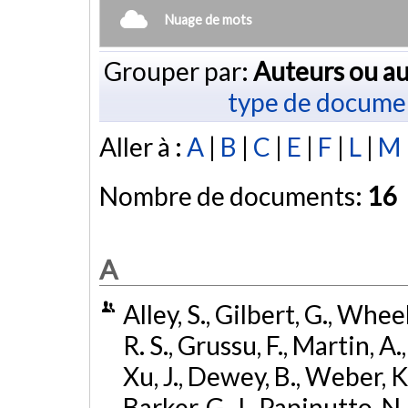
Nuage de mots
Grouper par:
Auteurs ou au
type de docume
Aller à :
A
|
B
|
C
|
E
|
F
|
L
|
M
Nombre de documents:
16
A
Alley, S., Gilbert, G., Whe
R. S., Grussu, F., Martin, A.,
Xu, J., Dewey, B., Weber, K.
Barker, G. J., Papinutto, N., 