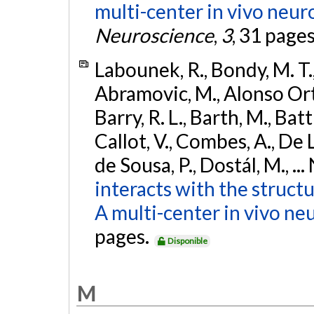
multi-center in vivo neur
Neuroscience
,
3
, 31 page
Labounek, R., Bondy, M. T.,
Abramovic, M., Alonso Ortiz
Barry, R. L., Barth, M., Bat
Callot, V., Combes, A., De
de Sousa, P., Dostál, M., ...
interacts with the struct
A multi-center in vivo ne
pages.
Disponible
M