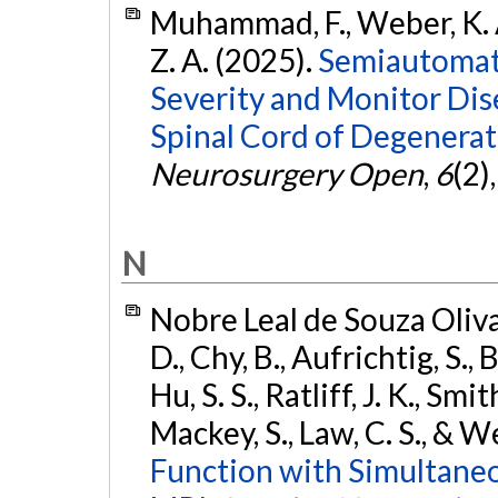
Muhammad, F., Weber, K. A.
Z. A. (2025).
Semiautomate
Severity and Monitor Di
Spinal Cord of Degenerat
Neurosurgery Open
,
6
(2)
N
Nobre Leal de Souza Oliva, 
D., Chy, B., Aufrichtig, S., 
Hu, S. S., Ratliff, J. K., Smit
Mackey, S., Law, C. S., & W
Function with Simultaneo