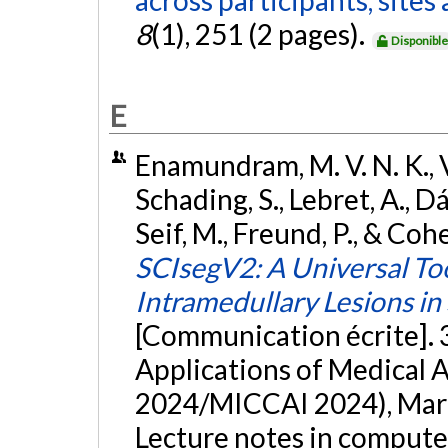
across participants, site
8
(1), 251 (2 pages).
Disponibl
E
Enamundram, M. V. N. K., Val
Schading, S., Lebret, A., Dá
Seif, M., Freund, P., & Co
SCIsegV2: A Universal To
Intramedullary Lesions in
[Communication écrite]. 
Applications of Medical A
2024/MICCAI 2024), Marr
Lecture notes in compute