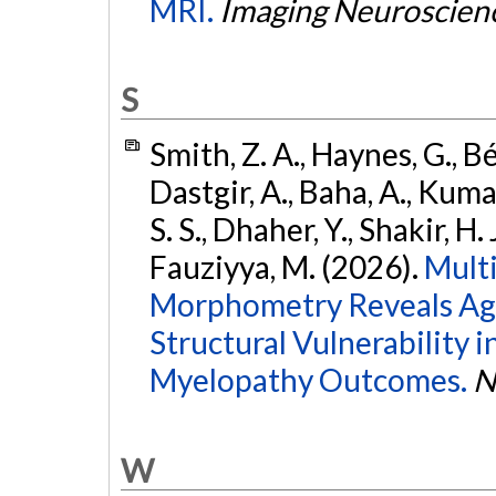
MRI.
Imaging Neuroscien
S
Smith, Z. A., Haynes, G., Bé
Dastgir, A., Baha, A., Kumar
S. S., Dhaher, Y., Shakir, H. 
Fauziyya, M. (2026).
Multi
Morphometry Reveals Age
Structural Vulnerability 
Myelopathy Outcomes.
N
W