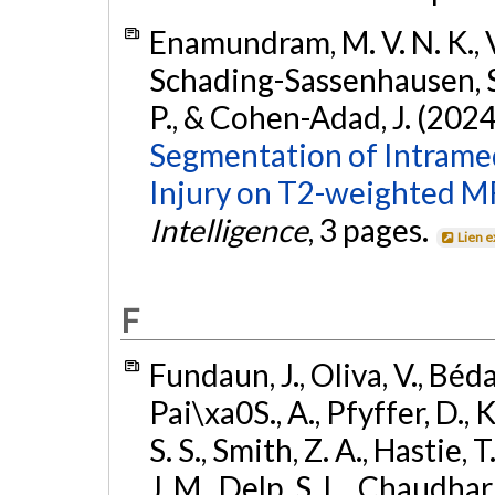
Enamundram, M. V. N. K., Val
Schading-Sassenhausen, S.,
P., & Cohen-Adad, J. (2024
Segmentation of Intramed
Injury on T2-weighted MR
Intelligence
, 3 pages.
Lien 
F
Fundaun, J., Oliva, V., Bédar
Pai\xa0S., A., Pfyffer, D., K
S. S., Smith, Z. A., Hastie, T
J. M., Delp, S. L., Chaudhari,