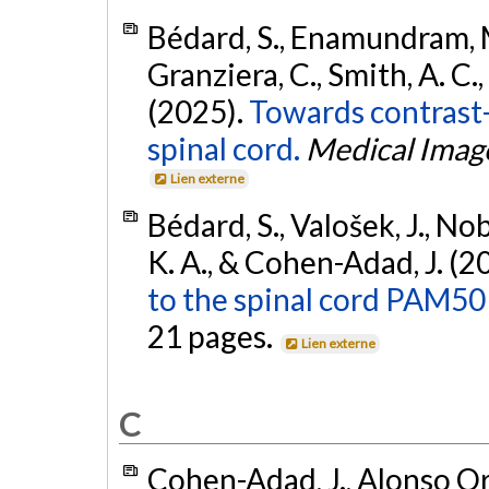
Bédard, S., Enamundram, M. 
Granziera, C., Smith, A. C.
(2025).
Towards contrast-
spinal cord.
Medical Image
Lien externe
Bédard, S., Valošek, J., No
K. A., & Cohen-Adad, J. (2
to the spinal cord PAM50
21 pages.
Lien externe
C
Cohen-Adad, J., Alonso Orti