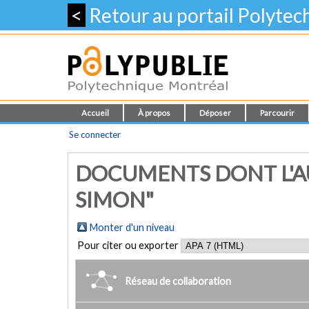
<
Retour au portail Polyte
Accueil
À propos
Déposer
Parcourir
Se connecter
DOCUMENTS DONT L'AU
SIMON"
Monter d'un niveau
Pour citer ou exporter
Réseau de collaboration