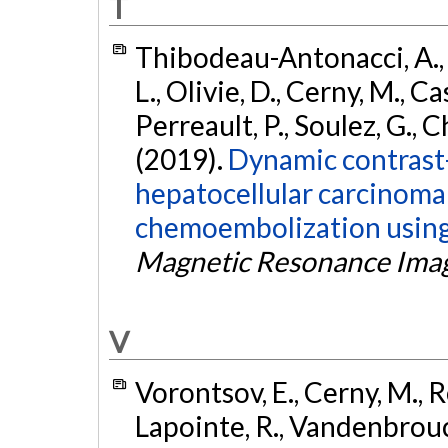
T
Thibodeau-Antonacci, A., Pe
L., Olivie, D., Cerny, M., Ca
Perreault, P., Soulez, G., 
(2019).
Dynamic contrast
hepatocellular carcinoma 
chemoembolization using L
Magnetic Resonance Ima
V
Vorontsov, E., Cerny, M., Rég
Lapointe, R., Vandenbrouc