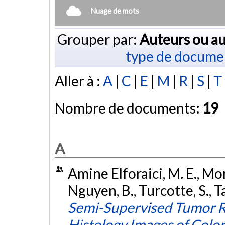
Nuage de mots
Grouper par:
Auteurs ou au
type de docume
Aller à :
A
|
C
|
E
|
M
|
R
|
S
|
T
Nombre de documents:
19
A
Amine Elforaici, M. E., Mont
Nguyen, B., Turcotte, S., T
Semi-Supervised Tumor R
Histology Images of Color