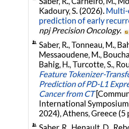
Saber, R., Carneiro, M., Mo
Kadoury, S. (2026).
Multi-
prediction of early recurr
npj Precision Oncology
.
Saber, R., Tonneau, M., Bahi
Messaoudene, M., Bouchard
Bahig, H., Turcotte, S., Ro
Feature Tokenizer-Transfo
Prediction of PD-L1 Expre
Cancer from CT
[Communic
International Symposium 
2024), Athens, Greece (5 
Saber, R., Henault, D., Reb