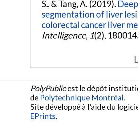
S., & Tang, A. (2019).
Deep
segmentation of liver les
colorectal cancer liver me
Intelligence
,
1
(2), 180014
L
PolyPublie
est le dépôt institut
de
Polytechnique Montréal
.
Site développé à l'aide du logicie
EPrints
.