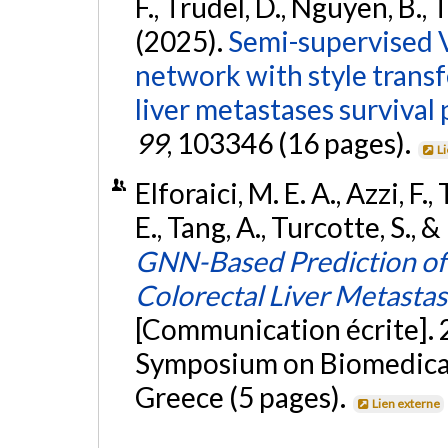
F., Trudel, D., Nguyen, B., 
(2025).
Semi-supervised V
network with style transf
liver metastases survival 
99
, 103346 (16 pages).
L
Elforaici, M. E. A., Azzi, F
E., Tang, A., Turcotte, S.,
GNN-Based Prediction of
Colorectal Liver Metasta
[Communication écrite]. 
Symposium on Biomedical 
Greece (5 pages).
Lien externe