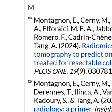
M
Montagnon, E., Cerny, M., H
A., Elforaici, M. E. A., Jabb
Romero, F., Cadrin-Chêneve
Tang, A. (2024).
Radiomics
tomography to predict on
treated for resectable col
PLOS ONE
,
19
(9), 030781
Montagnon, E., Cerny, M., 
Derennes, T., Ilinca, A., 
Kadoury, S., & Tang, A. (2
radiology: a primer.
Insigh