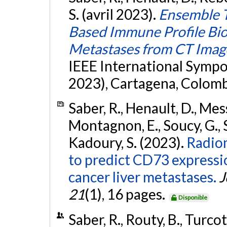
S. (avril 2023).
Ensemble T
Based Immune Profile Bio
Metastases from CT Imag
IEEE International Sympo
2023), Cartagena, Colomb
Saber, R., Henault, D., Mes
Montagnon, E., Soucy, G., St
Kadoury, S. (2023).
Radio
to predict CD73 expressio
cancer liver metastases.
J
21
(1), 16 pages.
Disponible
Saber, R., Routy, B., Turco