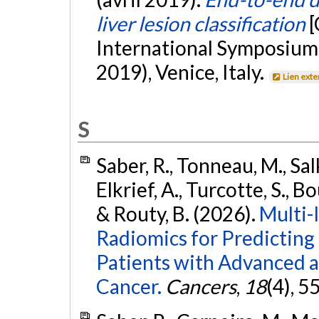
liver lesion classification
[
International Symposium 
2019), Venice, Italy.
Lien ext
S
Saber, R., Tonneau, M., Salk
Elkrief, A., Turcotte, S., B
& Routy, B. (2026).
Multi-
Radiomics for Predicting
Patients with Advanced a
Cancer.
Cancers
,
18
(4), 5