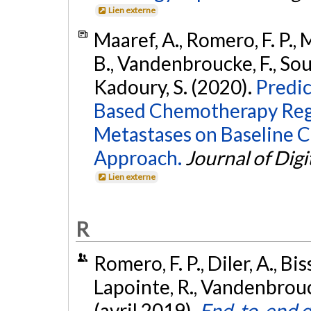
Lien externe
Maaref, A., Romero, F. P.,
B., Vandenbroucke, F., Soucy
Kadoury, S. (2020).
Predi
Based Chemotherapy Reg
Metastases on Baseline 
Approach.
Journal of Digi
Lien externe
R
Romero, F. P., Diler, A., Bi
Lapointe, R., Vandenbrouck
(avril 2019).
End-to-end d