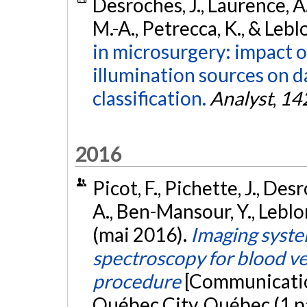
Desroches, J., Laurence, A
M.-A., Petrecca, K., & Lebl
in microsurgery: impact 
illumination sources on d
classification.
Analyst
,
14
2016
Picot, F., Pichette, J., Des
A., Ben-Mansour, Y., Leblon
(mai 2016).
Imaging syste
spectroscopy for blood ve
procedure
[Communicatio
Québec City, Québec (1 p