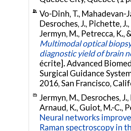
Vo-Dinh, T., Mahadevan-Ja
Desroches, J., Pichette, J.
Jermyn, M., Petrecca, K., &
Multimodal optical biopsy
diagnostic yield of brain 
écrite]. Advanced Biomedi
Surgical Guidance System
2016, San Francisco, Cali
Jermyn, M., Desroches, J., 
Arnaud, K., Guiot, M.-C., P
Neural networks improve 
Raman spectroscopy in th