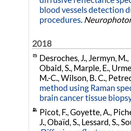
blood vessels detection d
procedures.
Neurophoton
2018
Desroches, J., Jermyn, M., P
Obaid, S., Marple, E., Urmey
M.-C., Wilson, B. C., Petre
method using Raman spect
brain cancer tissue biopsy
Picot, F., Goyette, A., Pic
J., Obaïd, S., Lessard, S., S