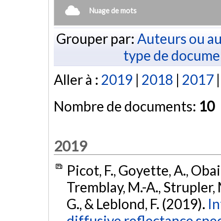
Nuage de mots
Grouper par:
Auteurs ou au
type de docume
Aller à :
2019
|
2018
|
2017
Nombre de documents:
10
2019
Picot, F., Goyette, A., Obaid
Tremblay, M.-A., Strupler, 
G., & Leblond, F. (2019).
In
diffusive reflectance spe