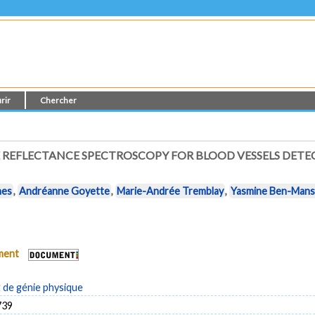
rir
Chercher
E REFLECTANCE SPECTROSCOPY FOR BLOOD VESSELS DETE
hes
,
Andréanne Goyette
,
Marie-Andrée Tremblay
,
Yasmine Ben-Man
ument
de génie physique
739