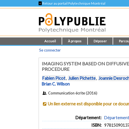
<
Retour au portail Polytechnique Montréal
Accueil
À propos
Déposer
Parcou
Se connecter
IMAGING SYSTEM BASED ON DIFFUSIV
PROCEDURE
Fabien Picot
,
Julien Pichette
,
Joannie Desroc
Brian C. Wilson
Communication écrite (2016)
Un lien externe est disponible pour ce doc
Département:
Département 
ISBN:
9781509013