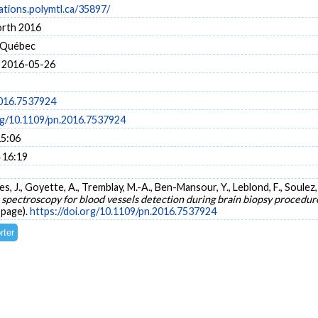
cations.polymtl.ca/35897/
orth 2016
 Québec
 2016-05-26
2016.7537924
org/10.1109/pn.2016.7537924
15:06
 16:19
es, J., Goyette, A., Tremblay, M.-A., Ben-Mansour, Y., Leblond, F., Soulez,
e spectroscopy for blood vessels detection during brain biopsy procedu
 page).
https://doi.org/10.1109/pn.2016.7537924