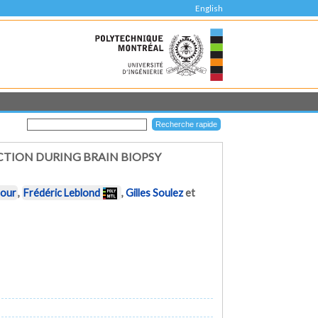
English
CTION DURING BRAIN BIOPSY
sour
,
Frédéric Leblond
,
Gilles Soulez
et