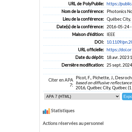
URL de PolyPublie:
https://publi
Nom de la conférence:
Photonics N
Lieu de la conférence:
Québec City,
Date(s) de la conférence:
2016-05-24 -
Maison d'édition:
IEEE
DOI:
10.1109/pn.
URL officielle:
https://doi.
Date du dépôt:
18 avr. 2023 
Dernière modification:
25 sept. 2024
Picot, F., Pichette, J., Desroch
Citer en APA
based on diffusive reflectanc
7:
2016, Québec City, Québec (1
Statistiques
Actions réservées au personnel