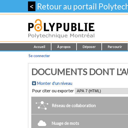
<
Retour au portail Polyte
Accueil
À propos
Déposer
Parcourir
Se connecter
DOCUMENTS DONT L'AU
Monter d'un niveau
Pour citer ou exporter
Réseau de collaboration
Nuage de mots