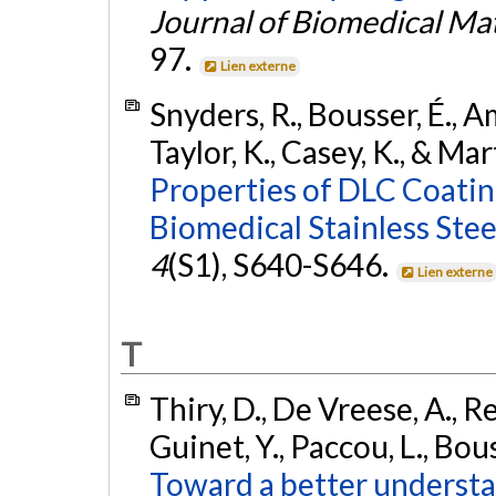
Journal of Biomedical Mat
97.
Lien externe
Snyders, R., Bousser, É., Ami
Taylor, K., Casey, K., & Mar
Properties of DLC Coatin
Biomedical Stainless Stee
4
(S1), S640-S646.
Lien externe
T
Thiry, D., De Vreese, A., Ren
Guinet, Y., Paccou, L., Bous
Toward a better understa