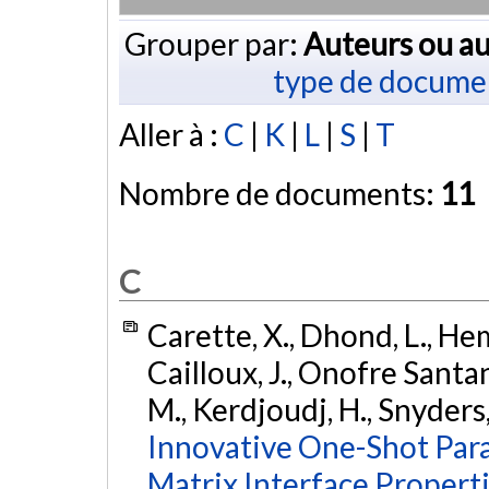
Grouper par:
Auteurs ou au
type de docume
Aller à :
C
|
K
|
L
|
S
|
T
Nombre de documents:
11
C
Carette, X., Dhond, L., Hem
Cailloux, J., Onofre Santa
M., Kerdjoudj, H., Snyders,
Innovative One-Shot Par
Matrix Interface Propert