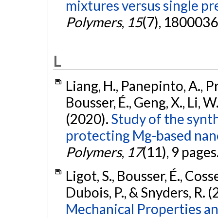
mixtures versus single pr
Polymers
,
15
(7), 1800036
L
Liang, H., Panepinto, A., Pr
Bousser, É., Geng, X., Li, W
(2020).
Study of the synt
protecting Mg-based nan
Polymers
,
17
(11), 9 pages
Ligot, S., Bousser, É., Cosse
Dubois, P., & Snyders, R. 
Mechanical Properties an