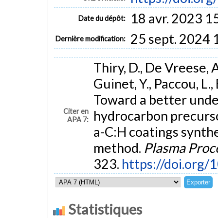
18 avr. 2023 1
Date du dépôt:
25 sept. 2024 
Dernière modification:
Thiry, D., De Vreese, A.
Guinet, Y., Paccou, L.,
Toward a better under
Citer en
hydrocarbon precurso
APA 7:
a-C:H coatings synt
method.
Plasma Proc
323.
https://doi.org
Statistiques