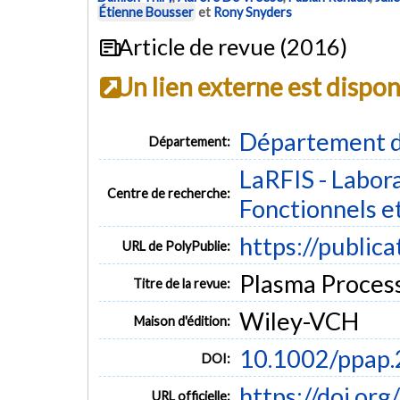
Étienne Bousser
et
Rony Snyders
Article de revue (2016)
Un lien externe est dispo
Département d
Département:
LaRFIS - Labor
Centre de recherche:
Fonctionnels e
https://public
URL de PolyPublie:
Plasma Process
Titre de la revue:
Wiley-VCH
Maison d'édition:
10.1002/ppap
DOI:
https://doi.o
URL officielle: