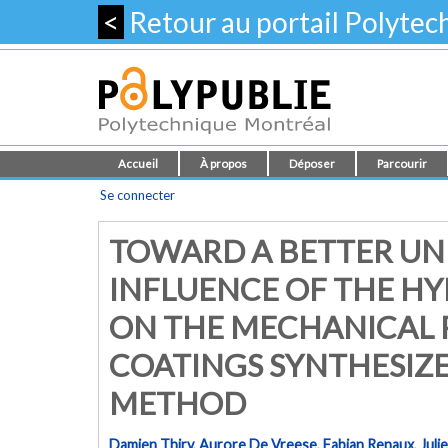
<
Retour au portail Polyte
Accueil
À propos
Déposer
Parcourir
Se connecter
TOWARD A BETTER UN
INFLUENCE OF THE 
ON THE MECHANICAL P
COATINGS SYNTHESIZE
METHOD
Damien Thiry
,
Aurore De Vreese
,
Fabian Renaux
,
Juli