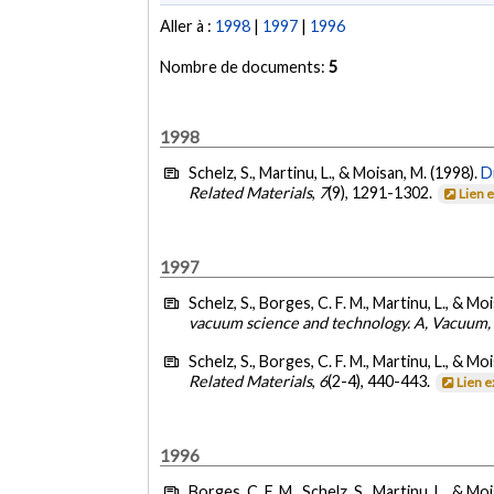
Aller à :
1998
|
1997
|
1996
Nombre de documents:
5
1998
Schelz, S., Martinu, L., & Moisan, M. (1998).
D
Related Materials
,
7
(9), 1291-1302.
Lien 
1997
Schelz, S., Borges, C. F. M., Martinu, L., & Mo
vacuum science and technology. A, Vacuum, s
Schelz, S., Borges, C. F. M., Martinu, L., & Mo
Related Materials
,
6
(2-4), 440-443.
Lien 
1996
Borges, C. F. M., Schelz, S., Martinu, L., & Mo