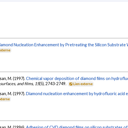
iamond Nucleation Enhancement by Pretreating the Silicon Substrate 
externe
isan, M. (1997).
Chemical vapor deposition of diamond films on hydrofluo
urfaces, and films
,
15
(5), 2743-2749.
Lien externe
isan, M. (1997).
Diamond nucleation enhancement by hydrofluoric acid et
externe
isan, M. (1996).
Adhesion of CVD diamond films on silicon substrates of 