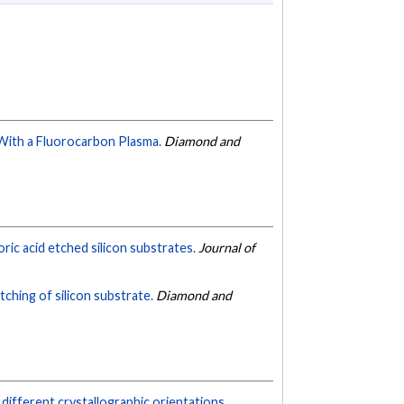
With a Fluorocarbon Plasma.
Diamond and
ric acid etched silicon substrates.
Journal of
ching of silicon substrate.
Diamond and
different crystallographic orientations.