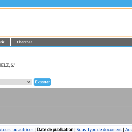
rir
Chercher
Z, S."
teurs ou autrices
|
Date de publication
|
Sous-type de document
|
Au