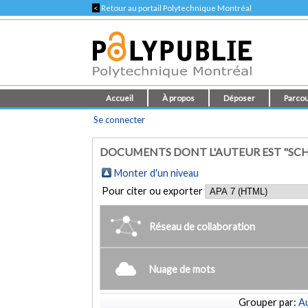
<
Retour au portail Polytechnique Montréal
Accueil
À propos
Déposer
Parcou
Se connecter
DOCUMENTS DONT L'AUTEUR EST "SCHEL
Monter d'un niveau
Pour citer ou exporter
Réseau de collaboration
Nuage de mots
Grouper par:
Au