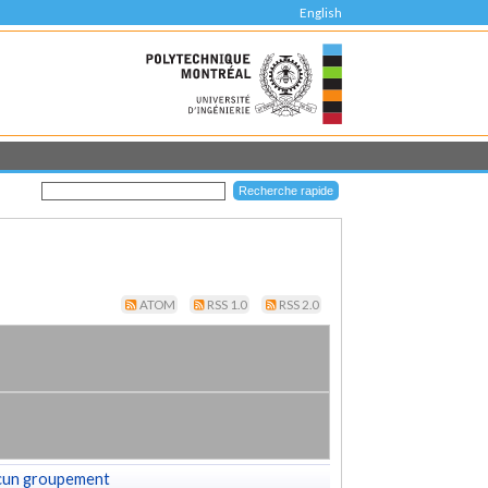
English
ATOM
RSS 1.0
RSS 2.0
cun groupement