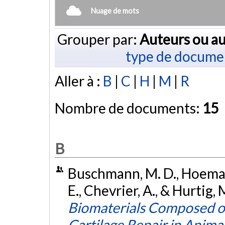
Nuage de mots
Grouper par:
Auteurs ou au
type de docume
Aller à :
B
|
C
|
H
|
M
|
R
Nombre de documents:
15
B
Buschmann, M. D., Hoemann
E., Chevrier, A., & Hurtig
Biomaterials Composed o
Cartilage Repair in Anima