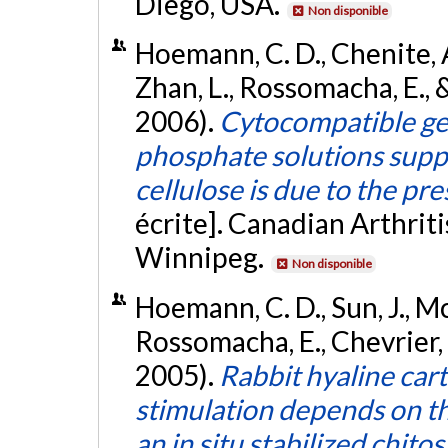
Diego, USA.
Non disponible
Hoemann, C. D., Chenite, A.,
Zhan, L., Rossomacha, E.
2006).
Cytocompatible gel
phosphate solutions supp
cellulose is due to the pr
écrite]. Canadian Arthri
Winnipeg.
Non disponible
Hoemann, C. D., Sun, J., Mc
Rossomacha, E., Chevrier, 
2005).
Rabbit hyaline cart
stimulation depends on th
an in situ stabilized chit