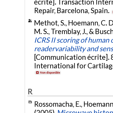
écrite]. Transaction Inter
Repair, Barcelona, Spain.
Methot, S., Hoemann, C. D.
M. S., Tremblay, J., & Bus
ICRS II scoring of human 
readervariability and sens
[Communication écrite]. 
International for Cartilag
Non disponible
R
Rossomacha, E., Hoemann, C
(2005).
Microwave histop