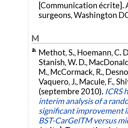
[Communication écrite]. 
surgeons, Washington D
M
Methot, S., Hoemann, C. D.
Stanish, W. D., MacDonald,
M., McCormack, R., Desnoyer
Vaquero, J., Macule, F., S
(septembre 2010).
ICRS h
interim analysis of a rand
significant improvement in
BST-CarGelTM versus mic