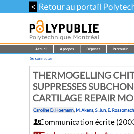
<
Retour au portail Polyte
Accueil
À propos
Déposer
Parcourir
Se connecter
THERMOGELLING CHI
SUPPRESSES SUBCHON
CARTILAGE REPAIR MO
Caroline D. Hoemann
,
M. Akens
,
S. Jun
,
E. Rossomach
Communication écrite (200