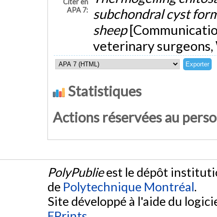
Citer en
APA 7:
subchondral cyst forma
sheep
[Communication
veterinary surgeons,
Statistiques
Actions réservées au pers
PolyPublie
est le dépôt institut
de
Polytechnique Montréal
.
Site développé à l'aide du logicie
EPrints
.