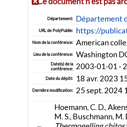
Ce document n'est pas ar
Département d
Département:
https://public
URL de PolyPublie:
American colle
Nom de la conférence:
Washington D
Lieu de la conférence:
Date(s) de la
2003-01-01 - 
conférence:
18 avr. 2023 1
Date du dépôt:
25 sept. 2024 
Dernière modification:
Hoemann, C. D., Akens,
M. S., Buschmann, M. D
Thermogelling chitos