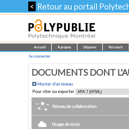
<
Retour au portail Polyte
Accueil
À propos
Déposer
Parcourir
Se connecter
DOCUMENTS DONT L'AU
Monter d'un niveau
Pour citer ou exporter
Réseau de collaboration
Nuage de mots