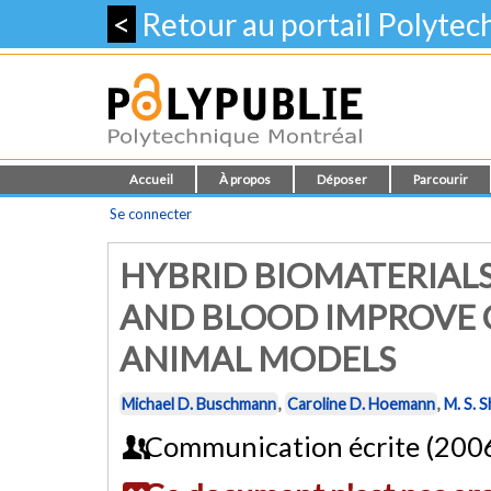
<
Retour au portail Polyte
Accueil
À propos
Déposer
Parcourir
Se connecter
HYBRID BIOMATERIAL
AND BLOOD IMPROVE C
ANIMAL MODELS
Michael D. Buschmann
,
Caroline D. Hoemann
,
M. S. S
Communication écrite (200