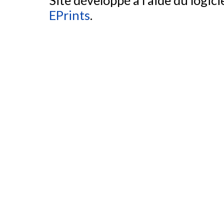
Site développé à l'aide du logicie
EPrints
.