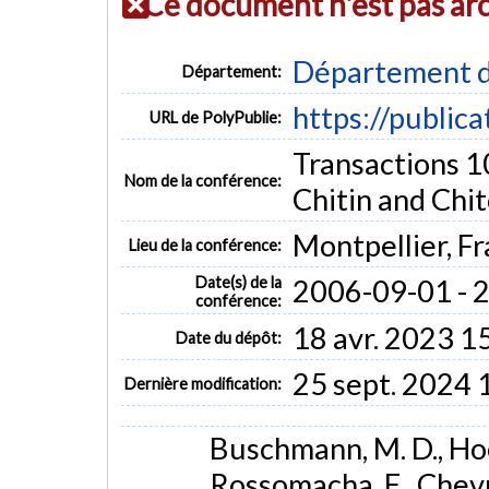
Ce document n'est pas ar
Département d
Département:
https://public
URL de PolyPublie:
Transactions 1
Nom de la conférence:
Chitin and Chi
Montpellier, F
Lieu de la conférence:
Date(s) de la
2006-09-01 - 
conférence:
18 avr. 2023 1
Date du dépôt:
25 sept. 2024 
Dernière modification:
Buschmann, M. D., Hoem
Rossomacha, E., Chevr