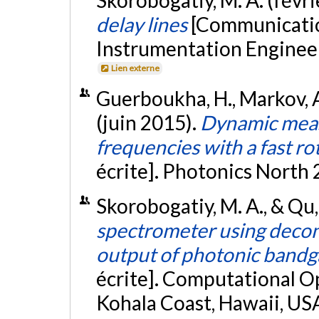
delay lines
[Communicatio
Instrumentation Engineerin
Lien externe
Guerboukha, H., Markov, A.
(juin 2015).
Dynamic meas
frequencies with a fast ro
écrite]. Photonics North
Skorobogatiy, M. A., & Qu,
spectrometer using deconv
output of photonic bandg
écrite]. Computational O
Kohala Coast, Hawaii, USA