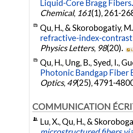
Liquid-Core Bragg Fibers
Chemical
,
161
(1), 261-26
Qu, H., & Skorobogatiy, M.
refractive-index-contrast
Physics Letters
,
98
(20).
L
Qu, H., Ung, B., Syed, I., G
Photonic Bandgap Fiber 
Optics
,
49
(25), 4791-480
COMMUNICATION ÉCRI
Lu, X., Qu, H., & Skoroboga
microstructured fibers vi