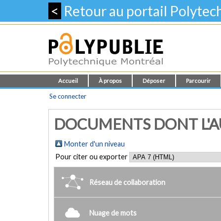
<
Retour au portail Polyte
Accueil
À propos
Déposer
Parcourir
Se connecter
DOCUMENTS DONT L'AU
Monter d'un niveau
Pour citer ou exporter
Réseau de collaboration
Nuage de mots