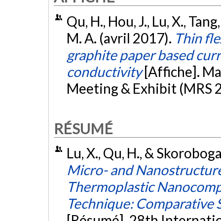
Qu, H., Hou, J., Lu, X., Tan
M. A. (avril 2017).
Thin fle
graphite paper based cur
conductivity
[Affiche]. M
Meeting & Exhibit (MRS 2
RÉSUMÉ
Lu, X., Qu, H., & Skoroboga
Micro- and Nanostructure
Thermoplastic Nanocompo
Technique: Comparative S
[Résumé]. 28th Internati