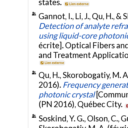
states.
Lien externe
Gannot, I., Li, J., Qu, H., 
Detection of analyte refr
using liquid-core photonic
écrite]. Optical Fibers a
and Treatment Application
Lien externe
Qu, H., Skorobogatiy, M. A.
2016).
Frequency generat
photonic crystal
[Communi
(PN 2016), Québec City.
Soskind, Y. G., Olson, C., 
Skorobogatiy, M. A. (févr