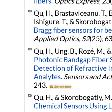
fibers.
Optics Express
,
23
Qu, H., Brastaviceanu, T., Be
Ishigure, T., & Skorobogat
Bragg fiber sensors for 
Applied Optics
,
52
(25), 
Qu, H., Ung, B., Rozé, M., 
Photonic Bandgap Fiber 
Detection of Refractive 
Analytes.
Sensors and Act
243.
Lien externe
Qu, H., & Skorobogatiy, M.
Chemical Sensors Using 