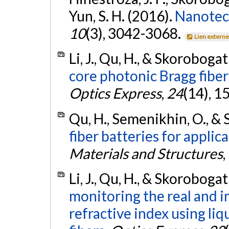
Yun, S. H. (2016).
Nanotech
10
(3), 3042-3068.
Lien extern
Li, J., Qu, H., & Skorobogat
core photonic Bragg fiber
Optics Express
,
24
(14), 
Qu, H., Semenikhin, O., & 
fiber batteries for applica
Materials and Structures
,
Li, J., Qu, H., & Skorobogat
monitoring the real and i
refractive index using li