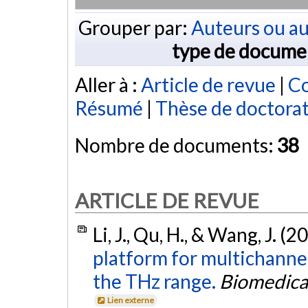
Grouper par:
Auteurs ou au
type de docume
Aller à :
Article de revue
|
Co
Résumé
|
Thèse de doctora
Nombre de documents:
38
ARTICLE DE REVUE
Li, J., Qu, H., & Wang, J. (2
platform for multichannel
the THz range.
Biomedical
Lien externe