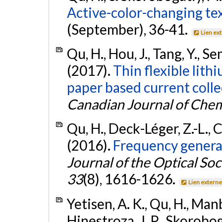
Active-color-changing tex
(September), 36-41.
Lien ex
Qu, H., Hou, J., Tang, Y., 
(2017).
Thin flexible lith
paper based current coll
Canadian Journal of Chem
Qu, H., Deck-Léger, Z.-L., 
(2016).
Frequency generat
Journal of the Optical Soc
33
(8), 1616-1626.
Lien extern
Yetisen, A. K., Qu, H., Man
Hinestroza, J. P., Skorobo