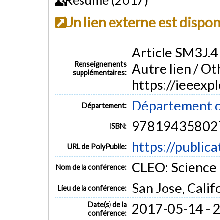
Un lien externe est dispo
Article SM3J.4 
Renseignements
Autre lien / Oth
supplémentaires:
https://ieeex
Département d
Département:
97819435802
ISBN:
https://public
URL de PolyPublie:
CLEO: Science 
Nom de la conférence:
San Jose, Calif
Lieu de la conférence:
Date(s) de la
2017-05-14 - 
conférence: