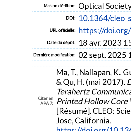
Optical Societ
Maison d'édition:
10.1364/cleo_s
DOI:
https://doi.or
URL officielle:
18 avr. 2023 1
Date du dépôt:
02 sept. 2025 
Dernière modification:
Ma, T., Nallapan, K., 
& Qu, H. (mai 2017).
D
Terahertz Communicat
Citer en
Printed Hollow Core
APA 7:
[Résumé]. CLEO: Scie
Jose, California.
https://doi.org/10.13