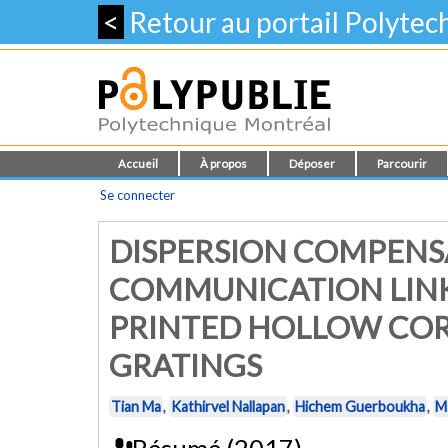
<
Retour au portail Polyte
Accueil
À propos
Déposer
Parcourir
Se connecter
DISPERSION COMPENS
COMMUNICATION LINK
PRINTED HOLLOW CO
GRATINGS
Tian Ma
,
Kathirvel Nallapan
,
Hichem Guerboukha
,
M
Résumé (2017)