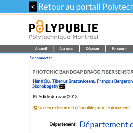
<
Retour au portail Polyte
Accueil
À propos
Déposer
Parcourir
Se connecter
PHOTONIC BANDGAP BRAGG FIBER SENSOR
Hang Qu
,
Tiberius Brastaviceanu
,
François Bergeron
Skorobogatiy
Article de revue (2013)
Un lien externe est disponible pour ce document
Département d
Département: