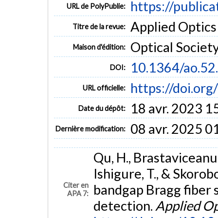
https://public
URL de PolyPublie:
Applied Optics 
Titre de la revue:
Optical Societ
Maison d'édition:
10.1364/ao.52
DOI:
https://doi.or
URL officielle:
18 avr. 2023 1
Date du dépôt:
08 avr. 2025 0
Dernière modification:
Qu, H., Brastaviceanu, T
Ishigure, T., & Skorob
Citer en
bandgap Bragg fiber 
APA 7:
detection.
Applied Op