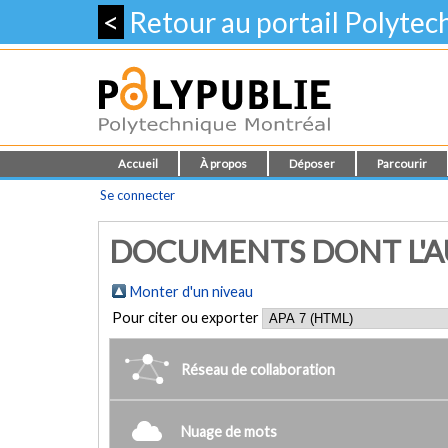
<
Retour au portail Polyte
Accueil
À propos
Déposer
Parcourir
Se connecter
DOCUMENTS DONT L'AU
Monter d'un niveau
Pour citer ou exporter
Réseau de collaboration
Nuage de mots