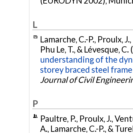
(EURODYN 2002), Munic
L
Lamarche, C.-P., Proulx, J., 
Phu Le, T., & Lévesque, C.
understanding of the dyna
storey braced steel frame
Journal of Civil Engineeri
P
Paultre, P., Proulx, J., Ven
A., Lamarche, C.-P., & Tur