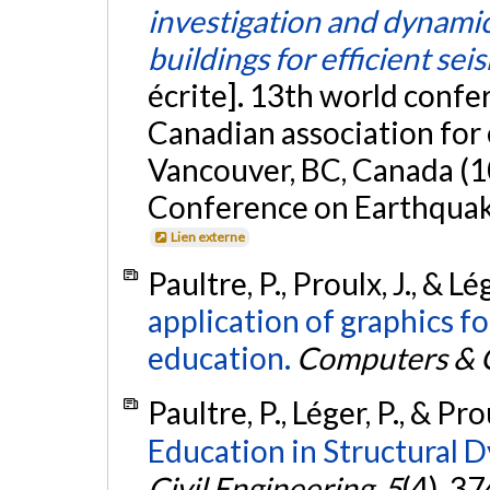
investigation and dynamic 
buildings for efficient sei
écrite]. 13th world conf
Canadian association for
Vancouver, BC, Canada (1
Conference on Earthquak
Lien externe
Paultre, P., Proulx, J., & Lé
application of graphics fo
education.
Computers & 
Paultre, P., Léger, P., & Pro
Education in Structural 
Civil Engineering
,
5
(4), 3