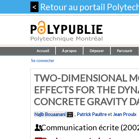
<
Retour au portail Polyte
Accueil
À propos
Déposer
Parcourir
Se connecter
TWO-DIMENSIONAL MO
EFFECTS FOR THE DYN
CONCRETE GRAVITY D
Najib Bouaanani
,
Patrick Paultre
et
Jean Proulx
Communication écrite (200