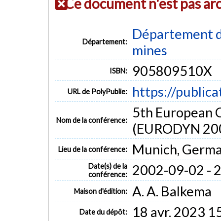
Ce document n'est pas ar
Département de
Département:
mines
905809510X
ISBN:
https://public
URL de PolyPublie:
5th European 
Nom de la conférence:
(EURODYN 20
Munich, Germ
Lieu de la conférence:
Date(s) de la
2002-09-02 - 
conférence:
A. A. Balkema
Maison d'édition:
18 avr. 2023 1
Date du dépôt: