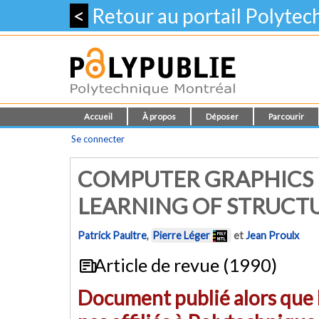
<
Retour au portail Polyte
Accueil
À propos
Déposer
Parcourir
Se connecter
COMPUTER GRAPHICS 
LEARNING OF STRUCTU
Patrick Paultre
,
Pierre Léger
et
Jean Proulx
Article de revue (1990)
Document publié alors que l