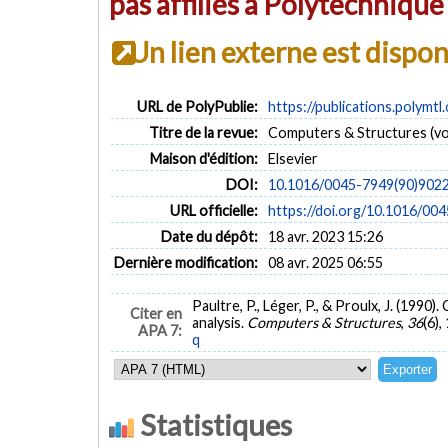
pas affiliés à Polytechniqu
Un lien externe est dispo
URL de PolyPublie:
https://publications.polymtl
Titre de la revue:
Computers & Structures (vol
Maison d'édition:
Elsevier
DOI:
10.1016/0045-7949(90)902
URL officielle:
https://doi.org/10.1016/
Date du dépôt:
18 avr. 2023 15:26
Dernière modification:
08 avr. 2025 06:55
Paultre, P., Léger, P., & Proulx, J. (199
Citer en
analysis.
Computers & Structures
,
36
(6)
APA 7:
q
Statistiques