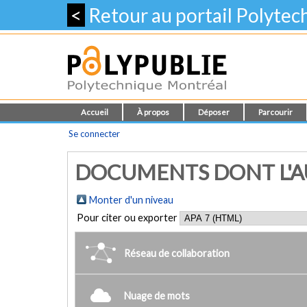
<
Retour au portail Polyte
Accueil
À propos
Déposer
Parcourir
Se connecter
DOCUMENTS DONT L'AU
Monter d'un niveau
Pour citer ou exporter
Réseau de collaboration
Nuage de mots