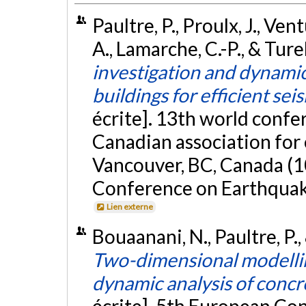
Paultre, P., Proulx, J., Ven
A., Lamarche, C.-P., & Tur
investigation and dynamic 
buildings for efficient sei
écrite]. 13th world conf
Canadian association for
Vancouver, BC, Canada (1
Conference on Earthquak
Lien externe
Bouaanani, N., Paultre, P.
Two-dimensional modelling
dynamic analysis of concr
écrite]. 5th European Co