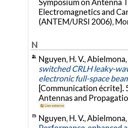
Symposium on Antenna T
Electromagnetics and Ca
(ANTEM/URSI 2006), Mont
N
Nguyen, H. V., Abielmona, S
switched CRLH leaky-wav
electronic full-space be
[Communication écrite].
Antennas and Propagation
Lien externe
Nguyen, H. V., Abielmona, S
Performance-enhanced an