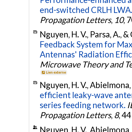
end-switched CRLH LWA
Propagation Letters
,
10
, 
Nguyen, H. V., Parsa, A., &
Feedback System for Max
Antennas' Radiation Effic
Microwave Theory and T
Lien externe
Nguyen, H. V., Abielmona, 
efficient leaky-wave ante
series feeding network.
I
Propagation Letters
,
8
, 4
Nguyen, H. V., Abielmona, 