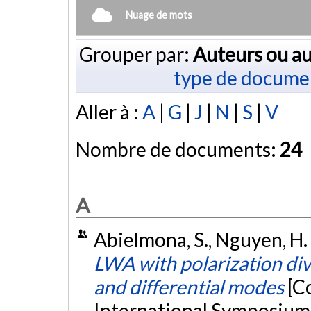
Nuage de mots
Grouper par:
Auteurs ou au
type de docume
Aller à :
A
|
G
|
J
|
N
|
S
|
V
Nombre de documents:
24
A
Abielmona, S., Nguyen, H. V
LWA with polarization di
and differential modes
[C
International Symposium