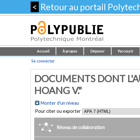
<
Retour au portail Polyte
Accueil
À propos
Déposer
Parcourir
Se connecter
DOCUMENTS DONT L'A
HOANG V."
Monter d'un niveau
Pour citer ou exporter
Réseau de collaboration