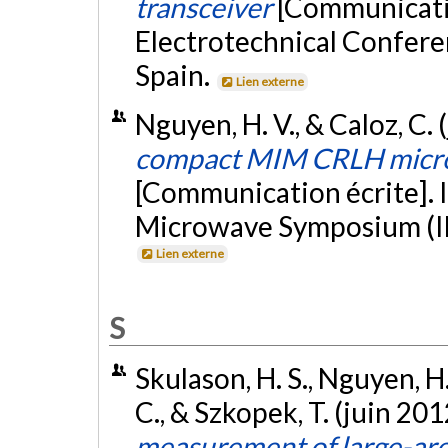
transceiver
[Communicatio
Electrotechnical Confer
Spain.
Lien externe
Nguyen, H. V., & Caloz, C. 
compact MIM CRLH micros
[Communication écrite]. 
Microwave Symposium (IM
Lien externe
S
Skulason, H. S., Nguyen, H.
C., & Szkopek, T. (juin 201
measurement of large-are