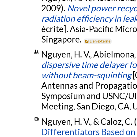
2009).
Novel power recyc
radiation efficiency in l
écrite]. Asia-Pacific Mi
Singapore.
Lien externe
Nguyen, H. V., Abielmona, S
dispersive time delayer f
without beam-squinting
[
Antennas and Propagation
Symposium and USNC/URS
Meeting, San Diego, CA, 
Nguyen, H. V., & Caloz, C.
Differentiators Based on