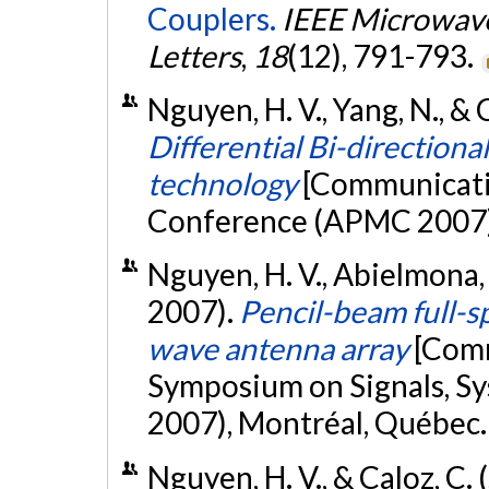
Couplers.
IEEE Microwav
Letters
,
18
(12), 791-793.
Nguyen, H. V., Yang, N., &
Differential Bi-direction
technology
[Communicatio
Conference (APMC 2007),
Nguyen, H. V., Abielmona, S
2007).
Pencil-beam full-
wave antenna array
[Comm
Symposium on Signals, Sy
2007), Montréal, Québec
Nguyen, H. V., & Caloz, C