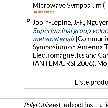
Microwave Symposium (IM
Lien externe
Jobin-Lépine, J.-F., Nguyen,
Superluminal group veloci
metamaterials
[Communica
Symposium on Antenna T
Electromagnetics and Ca
(ANTEM/URSI 2006), Mont
Liste produ
PolyPublie
est le dépôt institut