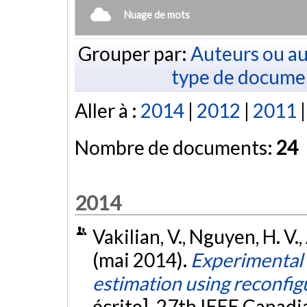
Nuage de mots
Grouper par:
Auteurs ou au
type de docume
Aller à :
2014
|
2012
|
2011
Nombre de documents:
24
2014
Vakilian, V., Nguyen, H. V., 
(mai 2014).
Experimental s
estimation using reconfi
écrite]. 27th IEEE Canadi