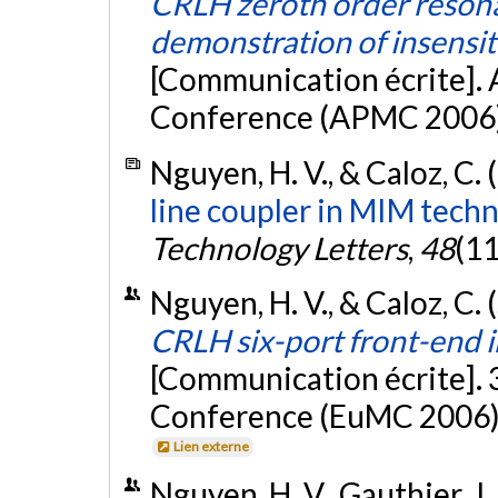
CRLH zeroth order resona
demonstration of insensiti
[Communication écrite]. 
Conference (APMC 2006)
Nguyen, H. V., & Caloz, C.
line coupler in MIM techn
Technology Letters
,
48
(11
Nguyen, H. V., & Caloz, C
CRLH six-port front-end 
[Communication écrite].
Conference (EuMC 2006),
Lien externe
Nguyen, H. V., Gauthier, J.