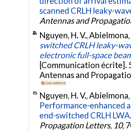
direction of arrival estim
scanned CRLH leaky-wave
Antennas and Propagatio
Nguyen, H. V., Abielmona, S
switched CRLH leaky-wav
electronic full-space be
[Communication écrite].
Antennas and Propagation
Lien externe
Nguyen, H. V., Abielmona, S
Performance-enhanced an
end-switched CRLH LWA
Propagation Letters
,
10
, 