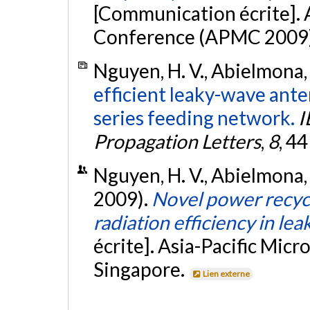
[Communication écrite]. 
Conference (APMC 2009)
Nguyen, H. V., Abielmona, 
efficient leaky-wave ante
series feeding network.
I
Propagation Letters
,
8
, 4
Nguyen, H. V., Abielmona, 
2009).
Novel power recyc
radiation efficiency in l
écrite]. Asia-Pacific Mi
Singapore.
Lien externe