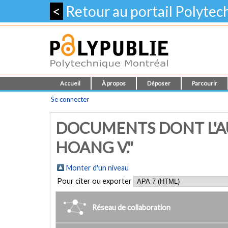
<
Retour au portail Polyte
Accueil
À propos
Déposer
Parcourir
Se connecter
DOCUMENTS DONT L'A
HOANG V."
Monter d'un niveau
Pour citer ou exporter
Réseau de collaboration