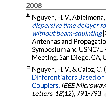
2008
Nguyen, H. V., Abielmona, S
dispersive time delayer f
without beam-squinting
[
Antennas and Propagation
Symposium and USNC/URS
Meeting, San Diego, CA, 
Nguyen, H. V., & Caloz, C.
Differentiators Based on
Couplers.
IEEE Microwav
Letters
,
18
(12), 791-793.