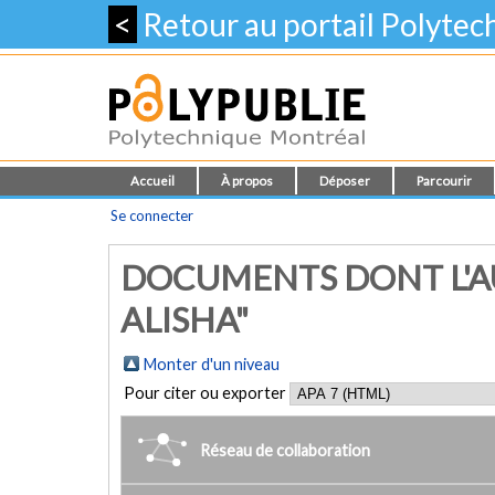
<
Retour au portail Polyte
Accueil
À propos
Déposer
Parcourir
Se connecter
DOCUMENTS DONT L'A
ALISHA"
Monter d'un niveau
Pour citer ou exporter
Réseau de collaboration