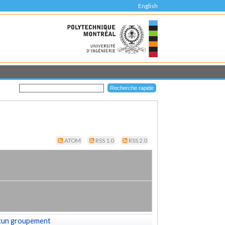
English
ATOM
RSS 1.0
RSS 2.0
cun groupement