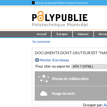
<
Retour au portail Polytechnique Montréal
Accueil
À propos
Déposer
Parcou
Se connecter
DOCUMENTS DONT L'AUTEUR EST "NAN
Monter d'un niveau
Pour citer ou exporter
Réseau de collaboration
Nuage de mots
Grouper par:
Au