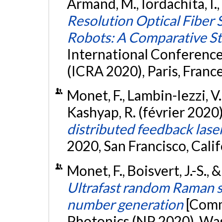
Armand, M., Iordachita, I.
Resolution Optical Fiber
Robots: A Comparative S
International Conferenc
(ICRA 2020), Paris, Franc
Monet, F., Lambin-Iezzi, V.,
Kashyap, R. (février 2020
distributed feedback lase
2020, San Francisco, Cali
Monet, F., Boisvert, J.-S., 
Ultrafast random Raman s
number generation
[Comm
Photonics (NP 2020), Wa