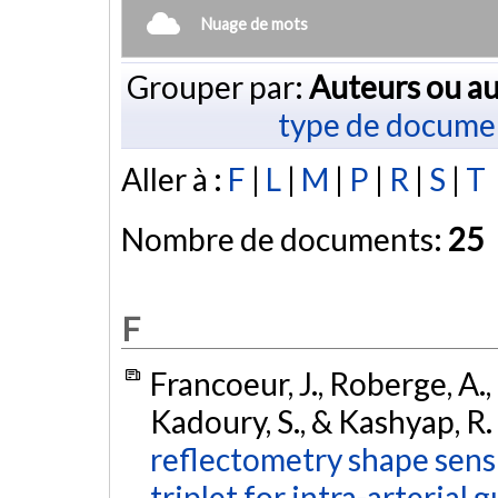
Nuage de mots
Grouper par:
Auteurs ou au
type de docume
Aller à :
F
|
L
|
M
|
P
|
R
|
S
|
T
Nombre de documents:
25
F
Francoeur, J., Roberge, A., 
Kadoury, S., & Kashyap, R.
reflectometry shape sensi
triplet for intra-arterial 