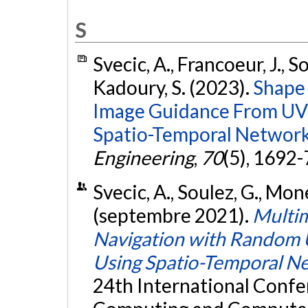
S
Svecic, A., Francoeur, J., S
Kadoury, S. (2023).
Shape 
Image Guidance From UV 
Spatio-Temporal Network
Engineering
,
70
(5), 1692
Svecic, A., Soulez, G., Mone
(septembre 2021).
Multim
Navigation with Random 
Using Spatio-Temporal N
24th International Conf