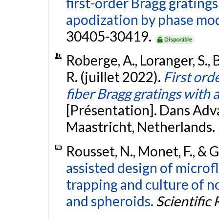
first-order Bragg grating
apodization by phase mod
30405-30419.
Disponible
Roberge, A., Loranger, S., B
R. (juillet 2022).
First ord
fiber Bragg gratings with
[Présentation]. Dans Ad
Maastricht, Netherlands.
Rousset, N., Monet, F., & G
assisted design of microf
trapping and culture of no
and spheroids.
Scientific