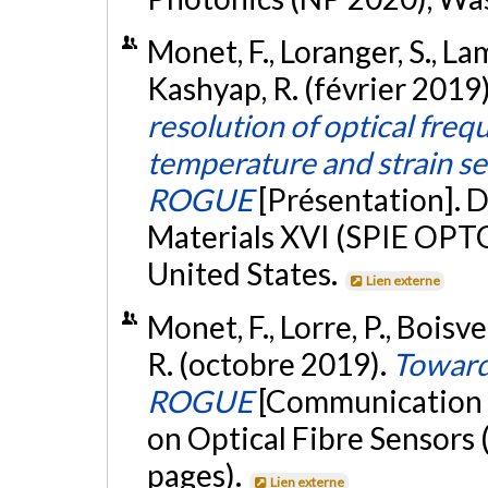
Monet, F., Loranger, S., Lam
Kashyap, R. (février 2019
resolution of optical fre
temperature and strain sen
ROGUE
[Présentation]. 
Materials XVI (SPIE OPTO 
United States.
Lien externe
Monet, F., Lorre, P., Boisve
R. (octobre 2019).
Toward
ROGUE
[Communication 
on Optical Fibre Sensors
pages).
Lien externe