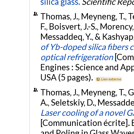
silica glass.
Scientific Rep
Thomas, J., Meyneng, T., T
F., Boisvert, J.-S., Morency,
Messaddeq, Y., & Kashyap,
of Yb-doped silica fibers
optical refrigeration
[Com
Engines : Science and Appl
USA (5 pages).
Lien externe
Thomas, J., Meyneng, T., G
A., Seletskiy, D., Messadde
Laser cooling of a novel 
[Communication écrite]. 
and Poling in Glass Wave