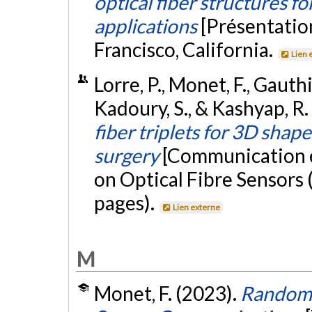
optical fiber structures f
applications
[Présentatio
Francisco, California.
Lien 
Lorre, P., Monet, F., Gauthi
Kadoury, S., & Kashyap, R
fiber triplets for 3D shap
surgery
[Communication 
on Optical Fibre Sensors
pages).
Lien externe
M
Monet, F. (2023).
Randomn