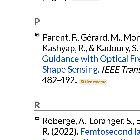
P
Parent, F., Gérard, M., Mone
Kashyap, R., & Kadoury, S.
Guidance with Optical F
Shape Sensing.
IEEE Tran
482-492.
Lien externe
R
Roberge, A., Loranger, S., B
R. (2022).
Femtosecond las