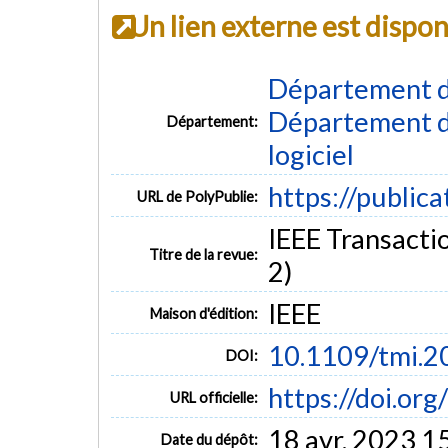
Un lien externe est dispo
Département d
Département de
Département:
logiciel
https://public
URL de PolyPublie:
IEEE Transactio
Titre de la revue:
2)
IEEE
Maison d'édition:
10.1109/tmi.
DOI:
https://doi.o
URL officielle:
18 avr. 2023 1
Date du dépôt: