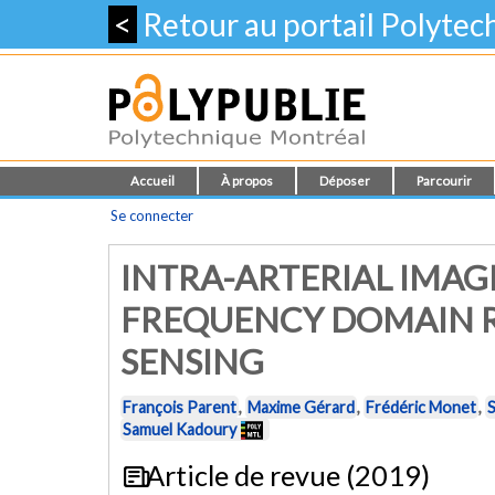
<
Retour au portail Polyte
Accueil
À propos
Déposer
Parcourir
Se connecter
INTRA-ARTERIAL IMAG
FREQUENCY DOMAIN 
SENSING
François Parent
,
Maxime Gérard
,
Frédéric Monet
,
S
Samuel Kadoury
Article de revue (2019)