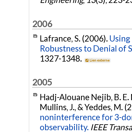
2006
Lafrance, S. (2006).
Using
Robustness to Denial of S
1327-1348.
Lien externe
2005
Hadj-Alouane Nejib, B. E. N.
Mullins, J., & Yeddes, M. (
noninterference for 3-dom
observability.
IEEE Transa