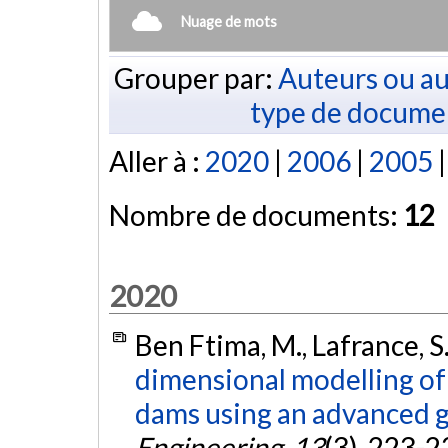
Nuage de mots
Grouper par:
Auteurs ou au
type de docume
Aller à :
2020
|
2006
|
2005
Nombre de documents:
12
2020
Ben Ftima, M., Lafrance, S.
dimensional modelling of 
dams using an advanced g
Engineering
,
13
(3), 223-2