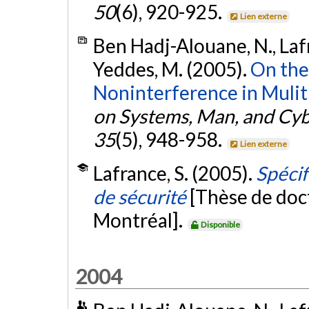
50
(6), 920-925.
Lien externe
Ben Hadj-Alouane, N., Lafran
Yeddes, M. (2005).
On the 
Noninterference in Mulitl
on Systems, Man, and Cybe
35
(5), 948-958.
Lien externe
Lafrance, S. (2005).
Spécif
de sécurité
[Thèse de doc
Montréal].
Disponible
2004