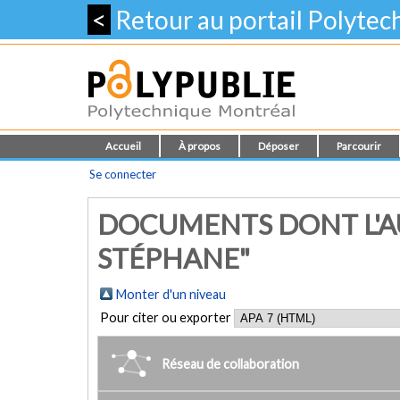
<
Retour au portail Polyte
Accueil
À propos
Déposer
Parcourir
Se connecter
DOCUMENTS DONT L'AU
STÉPHANE"
Monter d'un niveau
Pour citer ou exporter
Réseau de collaboration