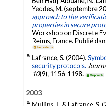
Ben Hadj-Alouane, N., Lafran
Yeddes, M. (septembre 2
approach to the verificati
properties in secure prot
Workshop on Discrete E
Reims, France. Publié da
Lien externe
Lafrance, S. (2004).
Symbol
security protocols.
Journa
10
(9), 1156-1198.
Disponible
2003
Mullins, J., & Lafrance, S. 