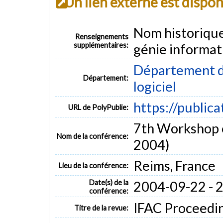
Un lien externe est dispo
Nom historiqu
Renseignements
supplémentaires:
génie informat
Département de
Département:
logiciel
https://public
URL de PolyPublie:
7th Workshop 
Nom de la conférence:
2004)
Reims, France
Lieu de la conférence:
Date(s) de la
2004-09-22 - 
conférence:
IFAC Proceeding
Titre de la revue: