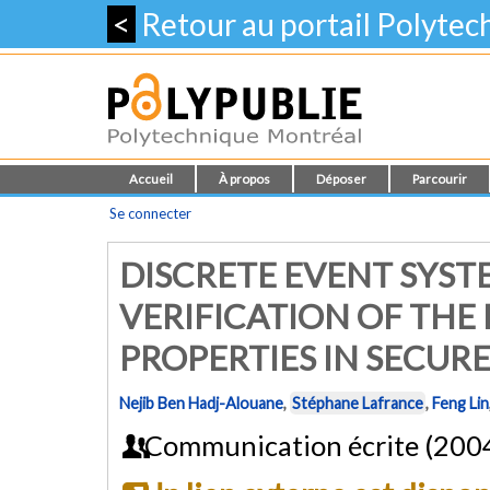
<
Retour au portail Polyte
Accueil
À propos
Déposer
Parcourir
Se connecter
DISCRETE EVENT SYST
VERIFICATION OF TH
PROPERTIES IN SECUR
Nejib Ben Hadj-Alouane
,
Stéphane Lafrance
,
Feng Lin
Communication écrite (200