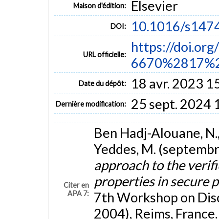
Elsevier
Maison d'édition:
10.1016/s147
DOI:
https://doi.or
URL officielle:
6670%2817%2
18 avr. 2023 1
Date du dépôt:
25 sept. 2024 
Dernière modification:
Ben Hadj-Alouane, N., La
Yeddes, M. (septemb
approach to the verifi
properties in secure 
Citer en
APA 7:
7th Workshop on Di
2004), Reims, France.