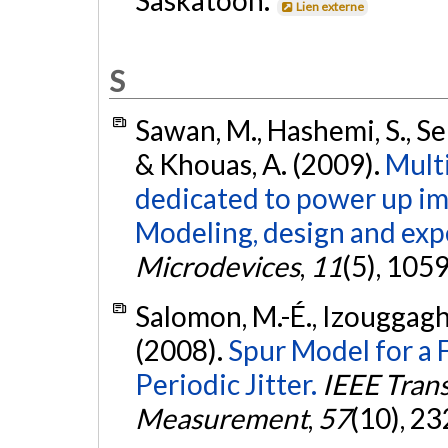
Lien externe
S
Sawan, M., Hashemi, S., Seh
& Khouas, A. (2009).
Multi
dedicated to power up im
Modeling, design and expe
Microdevices
,
11
(5), 105
Salomon, M.-É., Izouggaghe
(2008).
Spur Model for a 
Periodic Jitter.
IEEE Tran
Measurement
,
57
(10), 2