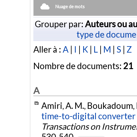
Nuage de mots
Grouper par:
Auteurs ou au
type de docume
Aller à :
A
|
I
|
K
|
L
|
M
|
S
|
Z
Nombre de documents:
21
A
Amiri, A. M., Boukadoum, 
time-to-digital converter
Transactions on Instrum
530-540.