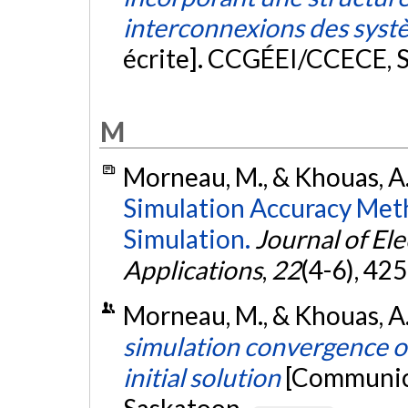
interconnexions des syst
écrite]. CCGÉEI/CCECE, 
M
Morneau, M., & Khouas, A
Simulation Accuracy Meth
Simulation.
Journal of El
Applications
,
22
(4-6), 42
Morneau, M., & Khouas, A
simulation convergence of
initial solution
[Communic
Saskatoon.