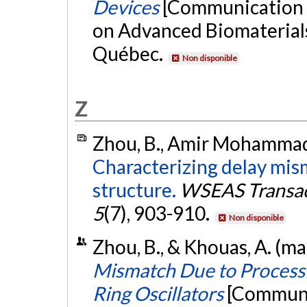
Devices
[Communication é
on Advanced Biomaterial
Québec.
Non disponible
Z
Zhou, B., Amir Mohammad, 
Characterizing delay mism
structure.
WSEAS Transact
5
(7), 903-910.
Non disponible
Zhou, B., & Khouas, A. (ma
Mismatch Due to Process 
Ring Oscillators
[Communic