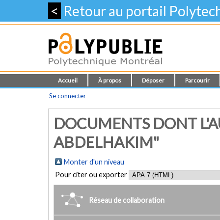
<
Retour au portail Polyte
Accueil
À propos
Déposer
Parcourir
Se connecter
DOCUMENTS DONT L'A
ABDELHAKIM"
Monter d'un niveau
Pour citer ou exporter
Réseau de collaboration