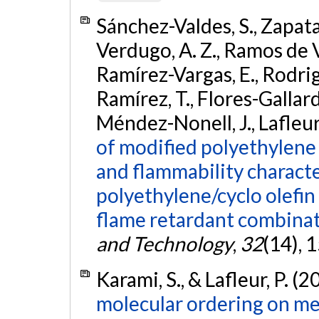
Sánchez-Valdes, S., Zapat
Verdugo, A. Z., Ramos de Va
Ramírez-Vargas, E., Rodri
Ramírez, T., Flores-Gallard
Méndez-Nonell, J., Lafleur,
of modified polyethylene 
and flammability character
polyethylene/cyclo olefi
flame retardant combinat
and Technology
,
32
(14), 
Karami, S., & Lafleur, P. (2
molecular ordering on me