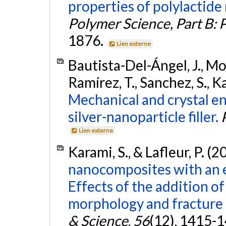
properties of polylactid
Polymer Science, Part B: 
1876.
Lien externe
Bautista-Del-Ángel, J., Mo
Ramírez, T., Sanchez, S., Ka
Mechanical and crystal e
silver-nanoparticle filler.
Lien externe
Karami, S., & Lafleur, P. (2
nanocomposites with an e
Effects of the addition o
morphology and fracture
& Science
,
56
(12), 1415-