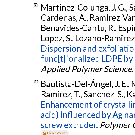
Martinez-Colunga, J. G., S
Cardenas, A., Ramirez-Varga
Benavides-Cantu, R., Espi
Lopez, S., Lozano-Ramirez, 
Dispersion and exfoliation
func[t]ionalized LDPE by
Applied Polymer Science
,
Bautista-Del-Ángel, J. E.,
Ramírez, T., Sanchez, S., Ka
Enhancement of crystallin
acid) influenced by Ag na
screw extruder.
Polymer 
Lien externe