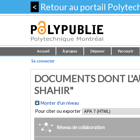
<
Retour au portail Polyte
Accueil
À propos
Déposer
Parcourir
Se connecter
DOCUMENTS DONT L'AU
SHAHIR"
Monter d'un niveau
Pour citer ou exporter
Réseau de collaboration