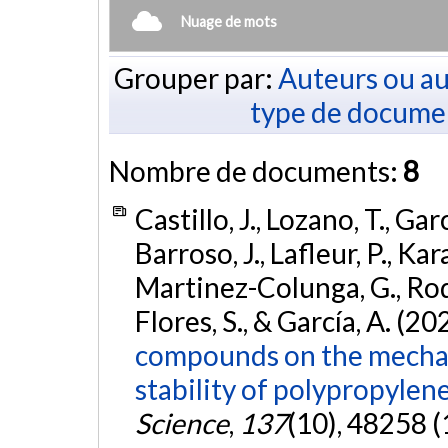
Nuage de mots
Grouper par:
Auteurs ou au
type de docume
Nombre de documents:
8
Castillo, J., Lozano, T., Ga
Barroso, J., Lafleur, P., Ka
Martinez-Colunga, G., Rod
Flores, S., & García, A. (20
compounds on the mechan
stability of polypropylene
Science
,
137
(10), 48258 (