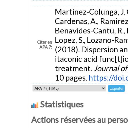
Martinez-Colunga, J. G
Cardenas, A., Ramirez-
Benavides-Cantu, R., 
Lopez, S., Lozano-Ramir
Citer en
APA 7:
(2018). Dispersion an
itaconic acid func[t]
treatment.
Journal o
10 pages.
https://do
Statistiques
Actions réservées au pers