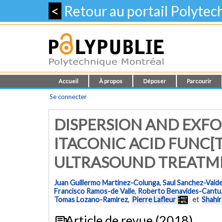
<
Retour au portail Polyte
Accueil
À propos
Déposer
Parcourir
Se connecter
DISPERSION AND EXFO
ITACONIC ACID FUNC[T
ULTRASOUND TREATM
Juan Guillermo Martinez-Colunga
,
Saul Sanchez-Vald
Francisco Ramos-de Valle
,
Roberto Benavides-Cantu
Tomas Lozano-Ramirez
,
Pierre Lafleur
et
Shahir
Article de revue (2018)