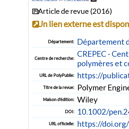
Article de revue (2016)
Un lien externe est dispo
Département d
Département:
CREPEC - Centr
Centre de recherche:
polymères et 
https://public
URL de PolyPublie:
Polymer Enginee
Titre de la revue:
Wiley
Maison d'édition:
10.1002/pen.
DOI:
https://doi.or
URL officielle: