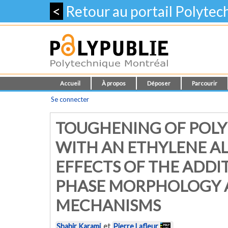
<
Retour au portail Polyte
Accueil
À propos
Déposer
Parcourir
Se connecter
TOUGHENING OF POL
WITH AN ETHYLENE A
EFFECTS OF THE ADDI
PHASE MORPHOLOGY 
MECHANISMS
Shahir Karami
et
Pierre Lafleur