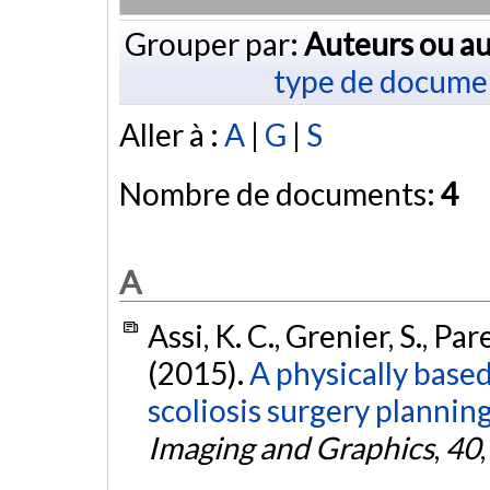
Grouper par:
Auteurs ou au
type de docume
Aller à :
A
|
G
|
S
Nombre de documents:
4
A
Assi, K. C., Grenier, S., Par
(2015).
A physically based
scoliosis surgery plannin
Imaging and Graphics
,
40