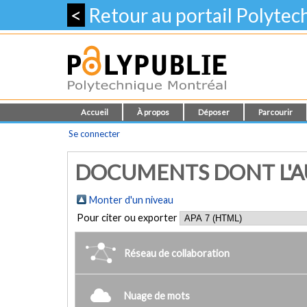
<
Retour au portail Polyte
Accueil
À propos
Déposer
Parcourir
Se connecter
DOCUMENTS DONT L'AUT
Monter d'un niveau
Pour citer ou exporter
Réseau de collaboration
Nuage de mots