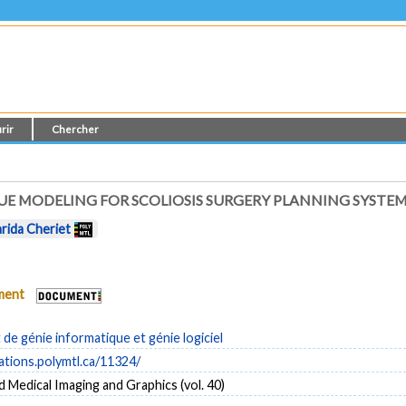
rir
Chercher
SUE MODELING FOR SCOLIOSIS SURGERY PLANNING SYSTE
arida Cheriet
ument
e génie informatique et génie logiciel
cations.polymtl.ca/11324/
Medical Imaging and Graphics (vol. 40)