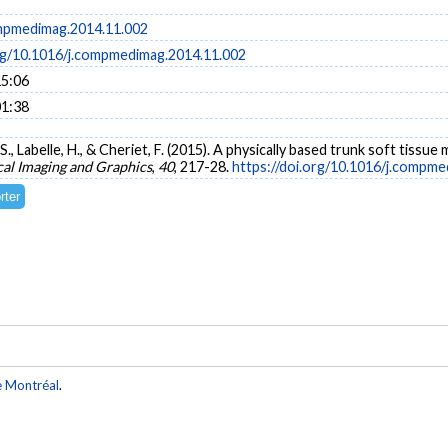
mpmedimag.2014.11.002
org/10.1016/j.compmedimag.2014.11.002
15:06
01:38
, S., Labelle, H., & Cheriet, F. (2015). A physically based trunk soft tissu
l Imaging and Graphics
,
40
, 217-28.
https://doi.org/10.1016/j.compm
e Montréal
.