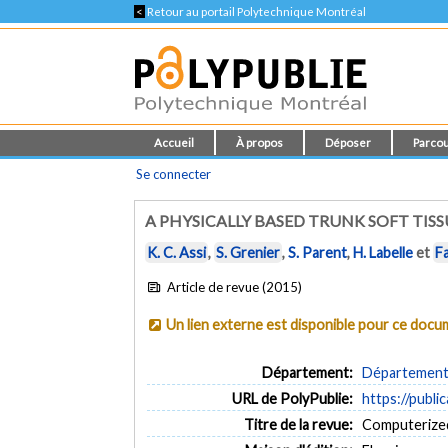
<
Retour au portail Polytechnique Montréal
Accueil
À propos
Déposer
Parcou
Se connecter
A PHYSICALLY BASED TRUNK SOFT TIS
K. C. Assi
,
S. Grenier
,
S. Parent
,
H. Labelle
et
F
Article de revue (2015)
Un lien externe est disponible pour ce doc
Département:
Département d
URL de PolyPublie:
https://publi
Titre de la revue:
Computerized 