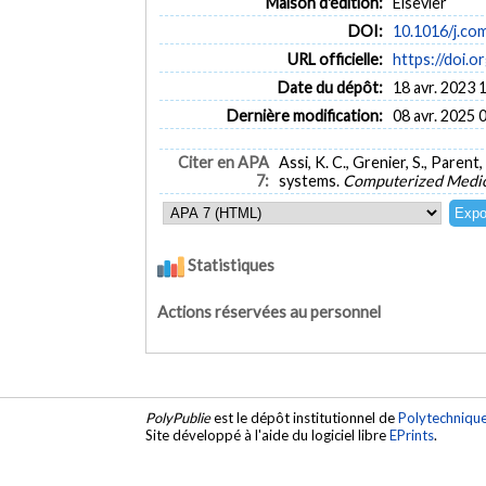
Maison d'édition:
Elsevier
DOI:
10.1016/j.co
URL officielle:
https://doi.
Date du dépôt:
18 avr. 2023 
Dernière modification:
08 avr. 2025 
Citer en APA
Assi, K. C., Grenier, S., Parent
7:
systems.
Computerized Medica
Statistiques
Actions réservées au personnel
PolyPublie
est le dépôt institutionnel de
Polytechniqu
Site développé à l'aide du logiciel libre
EPrints
.