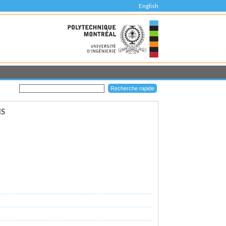
English
MS