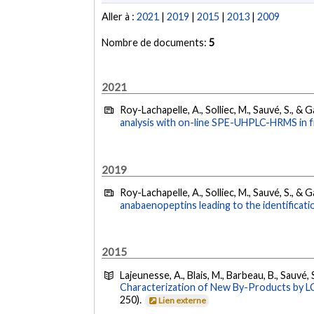
Aller à :
2021
|
2019
|
2015
|
2013
|
2009
Nombre de documents:
5
2021
Roy-Lachapelle, A., Solliec, M., Sauvé, S., & 
analysis with on-line SPE-UHPLC-HRMS in f
2019
Roy-Lachapelle, A., Solliec, M., Sauvé, S., & 
anabaenopeptins leading to the identificat
2015
Lajeunesse, A., Blais, M., Barbeau, B., Sauvé,
Characterization of New By-Products by
250).
Lien externe