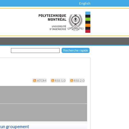
English
ATOM
RSS 1.0
RSS 2.0
cun groupement