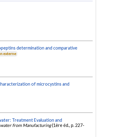
opeptins determination and comparative
en externe
haracterization of microcystins and
ater: Treatment Evaluation and
ewater from Manufacturing
(1ère éd., p. 227-