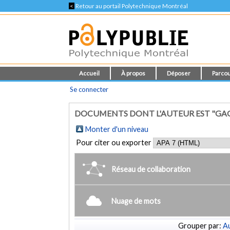
<
Retour au portail Polytechnique Montréal
Accueil
À propos
Déposer
Parcou
Se connecter
DOCUMENTS DONT L'AUTEUR EST "GA
Monter d'un niveau
Pour citer ou exporter
Réseau de collaboration
Nuage de mots
Grouper par:
Au