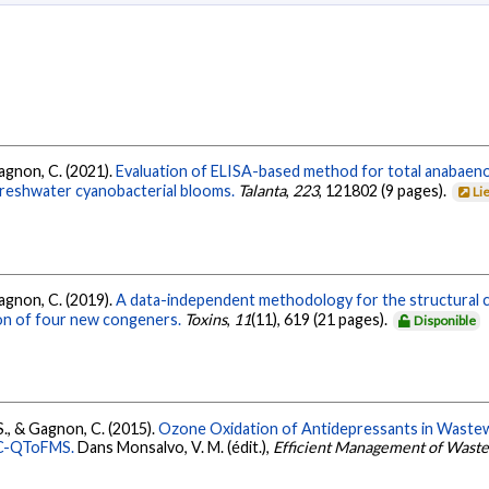
Gagnon, C. (2021).
Evaluation of ELISA-based method for total anabaen
reshwater cyanobacterial blooms.
Talanta
,
223
, 121802 (9 pages).
Li
Gagnon, C. (2019).
A data-independent methodology for the structural c
ion of four new congeners.
Toxins
,
11
(11), 619 (21 pages).
Disponible
 S., & Gagnon, C. (2015).
Ozone Oxidation of Antidepressants in Wastew
 LC-QToFMS.
Dans Monsalvo, V. M. (édit.),
Efficient Management of Wast