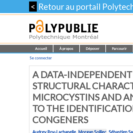
<
Retour au portail Polyte
Accueil
À propos
Déposer
Parcourir
Se connecter
A DATA-INDEPENDEN
STRUCTURAL CHARACT
MICROCYSTINS AND A
TO THE IDENTIFICATI
CONGENERS
Audrey Roy-Lachapelle
,
Morgan Solliec
,
Sébastien S