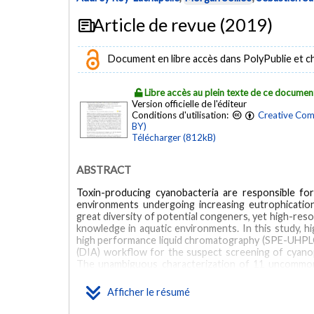
Article de revue (2019)
Document en libre accès dans PolyPublie et chez
Libre accès au plein texte de ce documen
Version officielle de l'éditeur
Conditions d'utilisation:
Creative Com
BY)
Télécharger (812kB)
ABSTRACT
Toxin-producing cyanobacteria are responsible fo
environments undergoing increasing eutrophication.
great diversity of potential congeners, yet high-res
knowledge in aquatic environments. In this study, hi
high performance liquid chromatography (SPE-UHPLC
(DIA) workflow for the suspect screening of cyanop
The unambiguous characterization of 11 uncommon 
through extensive analysis of fragmentation pattern
cyanotoxins ([Leu(1), Ser(7)] MC-HtyR, [Asp(3)]
Afficher le résumé
cyanotoxins along with the semi-quantification o
identification of 23 different cyanotoxins in 12 lak