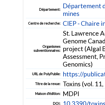
compounds varied between 39 and 41,000 ng L(-1). 
Département de
suspect screening of two families of cyanopeptides 
Département:
cyanotoxins in lake water cyanobacterial blooms, a g
mines
MOTS CLÉS
CIEP - Chaire i
Centre de recherche:
Lc-hrms
anabaenopeptins
cyanobacteria
cyanotoxins
St. Lawrence A
structural characterization
suspect screening
Genome Canad
Organismes
project (Algal 
subventionnaires:
Assessment, Pr
Genomics)
https://public
URL de PolyPublie:
Toxins (vol. 11,
Titre de la revue:
MDPI
Maison d'édition:
10.3390/toxi
DOI: