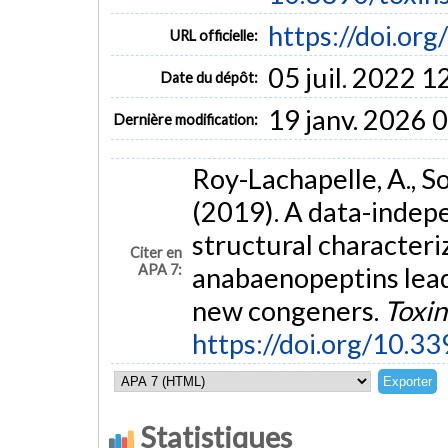
https://doi.o
URL officielle:
05 juil. 2022 1
Date du dépôt:
19 janv. 2026 
Dernière modification:
Roy-Lachapelle, A., Sol
(2019). A data-indep
structural characteri
Citer en
APA 7:
anabaenopeptins leadi
new congeners.
Toxin
https://doi.org/10.
Statistiques