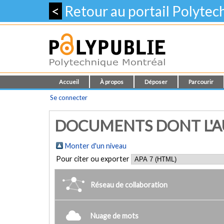
<
Retour au portail Polyte
Accueil
À propos
Déposer
Parcourir
Se connecter
DOCUMENTS DONT L'AU
Monter d'un niveau
Pour citer ou exporter
Réseau de collaboration
Nuage de mots