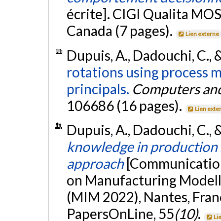
écrite]. CIGI Qualita MOS
Canada (7 pages).
Lien externe
Dupuis, A., Dadouchi, C., 
rotations using process 
principals.
Computers and 
106686 (16 pages).
Lien exte
Dupuis, A., Dadouchi, C., 
knowledge in production
approach
[Communication
on Manufacturing Modell
(MIM 2022), Nantes, Fran
PapersOnLine, 55
(10)
.
Li