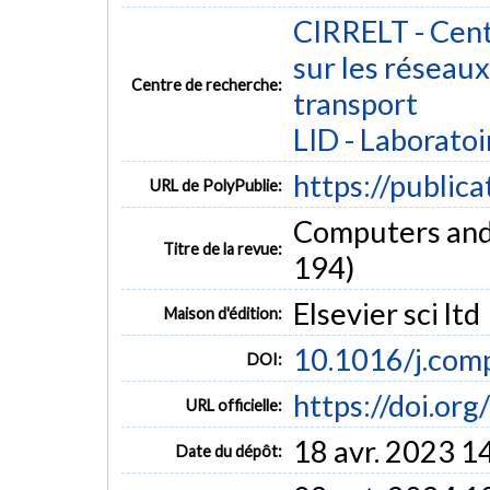
CIRRELT - Cent
sur les réseaux 
Centre de recherche:
transport
LID - Laboratoi
https://public
URL de PolyPublie:
Computers and E
Titre de la revue:
194)
Elsevier sci ltd
Maison d'édition:
10.1016/j.com
DOI:
https://doi.o
URL officielle:
18 avr. 2023 1
Date du dépôt: