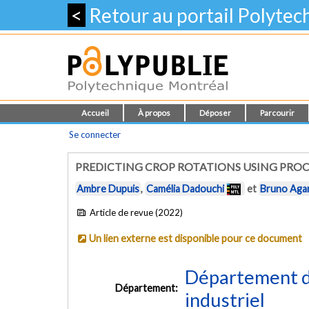
<
Retour au portail Polyte
Accueil
À propos
Déposer
Parcourir
Se connecter
PREDICTING CROP ROTATIONS USING PRO
Ambre Dupuis
,
Camélia Dadouchi
et
Bruno Aga
Article de revue (2022)
Un lien externe est disponible pour ce document
Département d
Département:
industriel