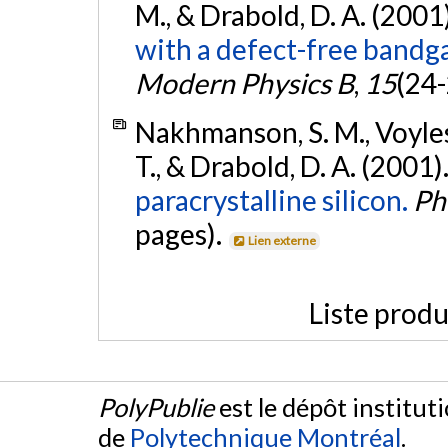
M., & Drabold, D. A. (2001
with a defect-free bandg
Modern Physics B
,
15
(24
Nakhmanson, S. M., Voyles
T., & Drabold, D. A. (2001)
paracrystalline silicon.
Ph
pages).
Lien externe
Liste produ
PolyPublie
est le dépôt institut
de
Polytechnique Montréal
.