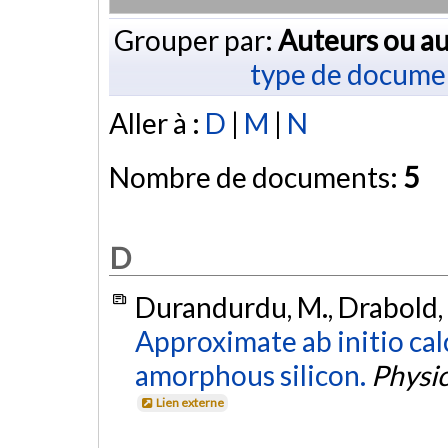
Grouper par:
Auteurs ou au
type de docume
Aller à :
D
|
M
|
N
Nombre de documents:
5
D
Durandurdu, M., Drabold, 
Approximate ab initio cal
amorphous silicon.
Physi
Lien externe