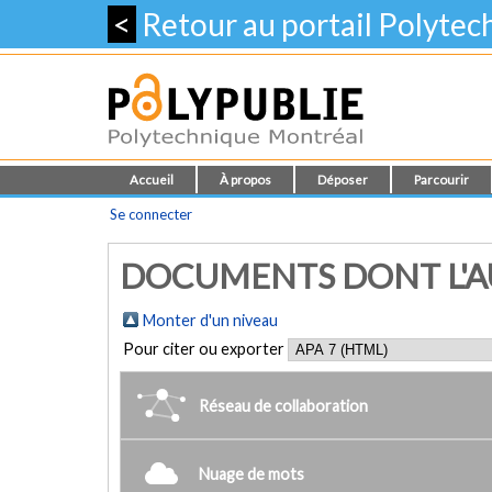
<
Retour au portail Polyte
Accueil
À propos
Déposer
Parcourir
Se connecter
DOCUMENTS DONT L'AUT
Monter d'un niveau
Pour citer ou exporter
Réseau de collaboration
Nuage de mots