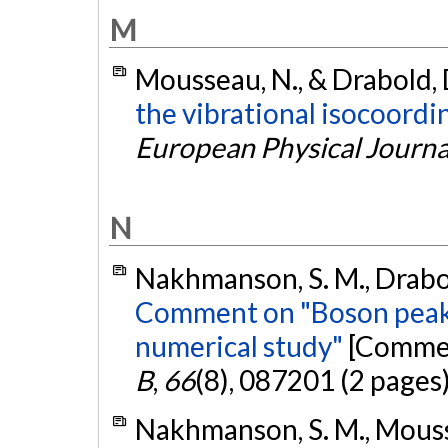
M
Mousseau, N., & Drabold, 
the vibrational isocoordin
European Physical Journa
N
Nakhmanson, S. M., Drabol
Comment on "Boson peak 
numerical study"
[Comment
B
,
66
(8), 087201 (2 pages
Nakhmanson, S. M., Moussea