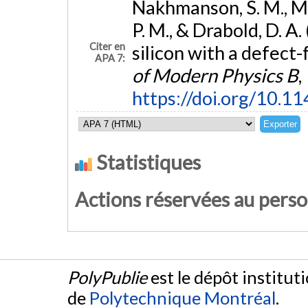
Nakhmanson, S. M., Mo
P. M., & Drabold, D. A
Citer en
silicon with a defect
APA 7:
of Modern Physics B
,
https://doi.org/10
Statistiques
Actions réservées au pers
PolyPublie
est le dépôt institut
de
Polytechnique Montréal
.