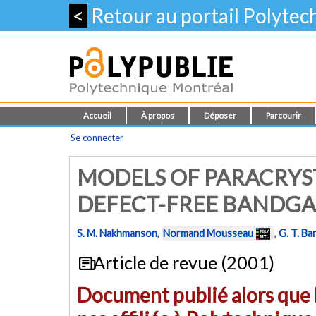
<
Retour au portail Polyte
Accueil
À propos
Déposer
Parcourir
Se connecter
MODELS OF PARACRYST
DEFECT-FREE BANDG
S. M. Nakhmanson
,
Normand Mousseau
,
G. T. B
Article de revue (2001)
Document publié alors que l