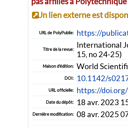
pas affiliés à Polytechniqu
Un lien externe est dispo
https://public
URL de PolyPublie:
International J
Titre de la revue:
15, no 24-25)
World Scientif
Maison d'édition:
10.1142/s02
DOI:
https://doi.o
URL officielle:
18 avr. 2023 1
Date du dépôt:
08 avr. 2025 0
Dernière modification: