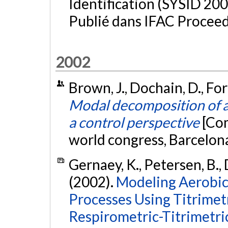
Identification (SYSID 20
Publié dans IFAC Proceed
2002
Brown, J., Dochain, D., Forb
Modal decomposition of a
a control perspective
[Co
world congress, Barcelona
Gernaey, K., Petersen, B.,
(2002).
Modeling Aerobic
Processes Using Titrime
Respirometric-Titrimetric