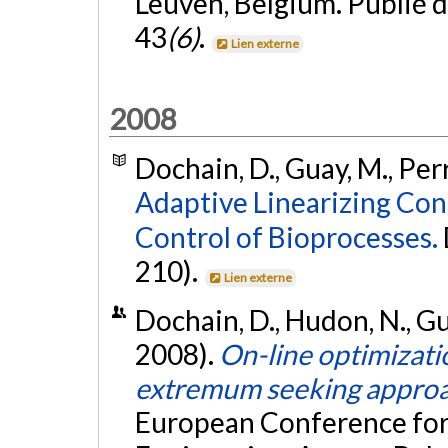
Leuven, Belgium. Publié 
43
(6)
.
Lien externe
2008
Dochain, D., Guay, M., Perr
Adaptive Linearizing Co
Control of Bioprocesses.
210).
Lien externe
Dochain, D., Hudon, N., Gu
2008).
On-line optimizatio
extremum seeking appro
European Conference for