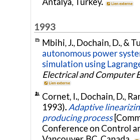
Antalya, Turkey.
Lien externe
1993
Mbihi, J., Dochain, D., & 
autonomous power system 
simulation using Lagrange
Electrical and Computer 
Lien externe
Cornet, I., Dochain, D., R
1993).
Adaptive linearizin
producing process
[Commu
Conference on Control an
Vancouver, BC, Canada.