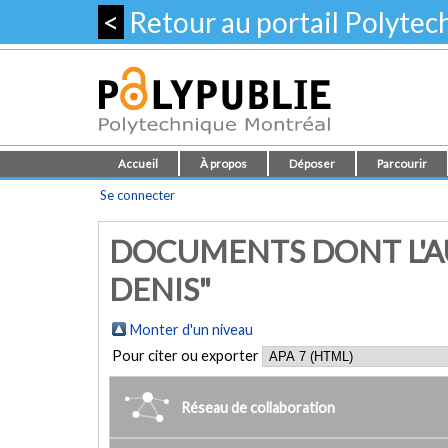
<
Retour au portail Polyte
Accueil
À propos
Déposer
Parcourir
Se connecter
DOCUMENTS DONT L'A
DENIS"
Monter d'un niveau
Pour citer ou exporter
Réseau de collaboration