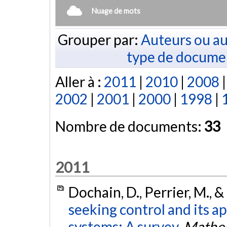
Nuage de mots
Grouper par:
Auteurs ou au
type de docume
Aller à :
2011
|
2010
|
2008
2002
|
2001
|
2000
|
1998
|
Nombre de documents:
33
2011
Dochain, D., Perrier, M., 
seeking control and its a
systems: A survey.
Mathem