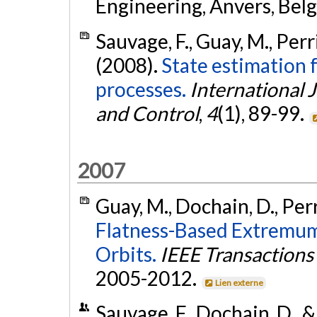
Engineering, Anvers, Bel
Sauvage, F., Guay, M., Perr
(2008).
State estimation f
processes.
International J
and Control
,
4
(1), 89-99.
2007
Guay, M., Dochain, D., Per
Flatness-Based Extremum
Orbits.
IEEE Transactions
2005-2012.
Lien externe
Sauvage, F., Dochain, D., &