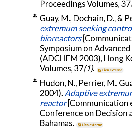
Proceedings Volumes, 37
Guay, M., Dochain, D., & P
extremum seeking control
bioreactors
[Communicatio
Symposium on Advanced C
(ADCHEM 2003), Hong Kon
Volumes, 37
(1)
.
Lien externe
Hudon, N., Perrier, M., Gu
2004).
Adaptive extremum
reactor
[Communication é
Conference on Decision a
Bahamas.
Lien externe