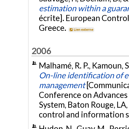
estimation within a guara
écrite]. European Contro
Greece.
Lien externe
2006
Malhamé, R. P., Kamoun, S
On-line identification of 
management
[Communicat
Conference on Advances 
System, Baton Rouge, LA, 
control and information 
Hudon, N., Guay, M., Perrie