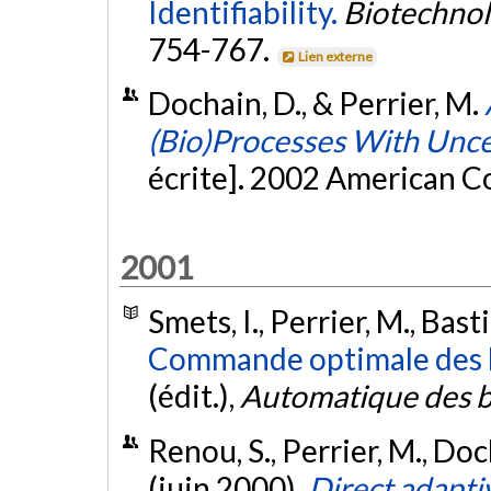
Identifiability.
Biotechnol
754-767.
Lien externe
Dochain, D., & Perrier, M.
(Bio)Processes With Unce
écrite]. 2002 American C
2001
Smets, I., Perrier, M., Bast
Commande optimale des 
(édit.),
Automatique des 
Renou, S., Perrier, M., Doc
(juin 2000).
Direct adaptiv