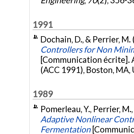
Engineering
,
70
(2), 356-3
1991
Dochain, D., & Perrier, M.
Controllers for Non Min
[Communication écrite].
(ACC 1991), Boston, MA,
1989
Pomerleau, Y., Perrier, M.,
Adaptive Nonlinear Contr
Fermentation
[Communica