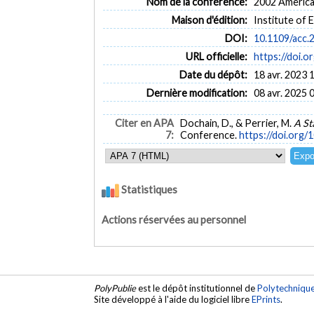
Nom de la conférence:
2002 Americ
Maison d'édition:
Institute of 
DOI:
10.1109/acc.
URL officielle:
https://doi.
Date du dépôt:
18 avr. 2023 
Dernière modification:
08 avr. 2025 
Citer en APA
Dochain, D., & Perrier, M.
A St
7:
Conference.
https://doi.org
Statistiques
Actions réservées au personnel
PolyPublie
est le dépôt institutionnel de
Polytechniqu
Site développé à l'aide du logiciel libre
EPrints
.