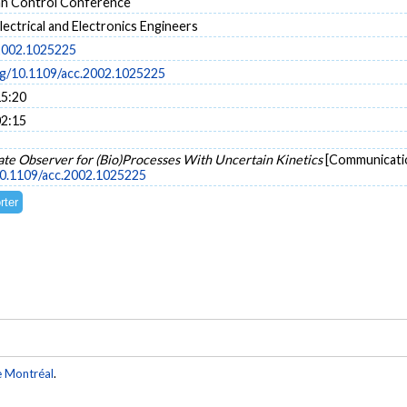
an Control Conference
Electrical and Electronics Engineers
2002.1025225
org/10.1109/acc.2002.1025225
15:20
02:15
ate Observer for (Bio)Processes With Uncertain Kinetics
[Communicatio
/10.1109/acc.2002.1025225
e Montréal
.