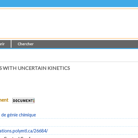
rir
Chercher
ES WITH UNCERTAIN KINETICS
ument
de génie chimique
cations.polymtl.ca/26684/