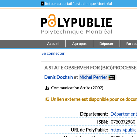
<
Retour au portail Polytechnique Montréal
Accueil
À propos
Déposer
Parcou
Se connecter
A STATE OBSERVER FOR (BIO)PROCESS
Denis Dochain
et
Michel Perrier
Communication écrite (2002)
Un lien externe est disponible pour ce doc
Département:
Département 
ISBN:
0780372980
URL de PolyPublie:
https://publi