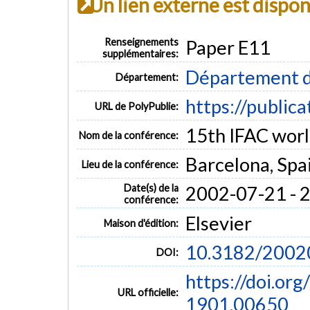
Un lien externe est dispo
Renseignements
Paper E11
supplémentaires:
Département d
Département:
https://public
URL de PolyPublie:
15th IFAC worl
Nom de la conférence:
Barcelona, Spa
Lieu de la conférence:
Date(s) de la
2002-07-21 - 
conférence:
Elsevier
Maison d'édition:
10.3182/2002
DOI:
https://doi.or
URL officielle:
1901.00650