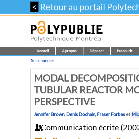
<
Retour au portail Polyte
Accueil
À propos
Déposer
Parcourir
Se connecter
MODAL DECOMPOSITIO
TUBULAR REACTOR MO
PERSPECTIVE
Jennifer Brown
,
Denis Dochain
,
Fraser Forbes
et
Mic
Communication écrite (200