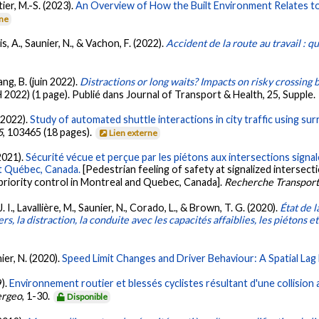
tier, M.-S. (2023).
An Overview of How the Built Environment Relates to 
rne
is, A., Saunier, N., & Vachon, F. (2022).
Accident de la route au travail : qu
ng, B. (juin 2022).
Distractions or long waits? Impacts on risky crossing 
022) (1 page). Publié dans Journal of Transport & Health, 25, Supple.
 (2022).
Study of automated shuttle interactions in city traffic using su
5
, 103465 (18 pages).
Lien externe
2021).
Sécurité vécue et perçue par les piétons aux intersections signa
et Québec, Canada.
[Pedestrian feeling of safety at signalized intersec
 priority control in Montreal and Quebec, Canada].
Recherche Transports
 I., Lavallière, M., Saunier, N., Corado, L., & Brown, T. G. (2020).
État de l
s, la distraction, la conduite avec les capacités affaiblies, les piétons 
nier, N. (2020).
Speed Limit Changes and Driver Behaviour: A Spatial Lag
9).
Environnement routier et blessés cyclistes résultant d'une collision 
ergeo
, 1-30.
Disponible