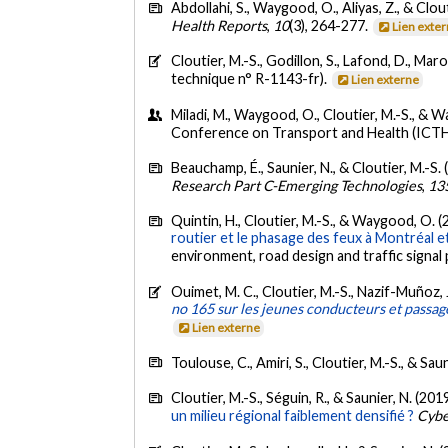
Abdollahi, S., Waygood, O., Aliyas, Z., & Clou
Health Reports
,
10
(3), 264-277.
Lien exte
Cloutier, M.-S., Godillon, S., Lafond, D., Maro
technique n° R-1143-fr).
Lien externe
Miladi, M., Waygood, O., Cloutier, M.-S., & Wa
Conference on Transport and Health (ICTH 2
Beauchamp, É., Saunier, N., & Cloutier, M.-S.
Research Part C-Emerging Technologies
,
13
Quintin, H., Cloutier, M.-S., & Waygood, O. (
routier et le phasage des feux à Montréal 
environment, road design and traffic signal
Ouimet, M. C., Cloutier, M.-S., Nazif-Muñoz, J.
no 165 sur les jeunes conducteurs et passager
Lien externe
Toulouse, C., Amiri, S., Cloutier, M.-S., & Sau
Cloutier, M.-S., Séguin, R., & Saunier, N. (201
un milieu régional faiblement densifié ?
Cyb