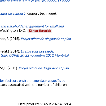
mite de vitesse sur le réseau routier du Québec.
outes directions".
(Rapport technique).
is and stakeholder engagement for small and
 Washington, D.C..
Non disponible
nce, F. (2015).
Projet pilote de diagnostic et plan
 (édit.) (2014).
La ville sous nos pieds:
du GERI COPIE, 20‐22 novembre 2013, Montréal,
ce, F. (2013).
Projet pilote de diagnostic et plan
des facteurs environnementaux associés au
ctors associated with the number of children
Liste produite:
6 août 2026 à 09:04
.