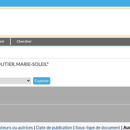
rir
Chercher
TIER, MARIE-SOLEIL"
teurs ou autrices
|
Date de publication
|
Sous-type de document
|
Au