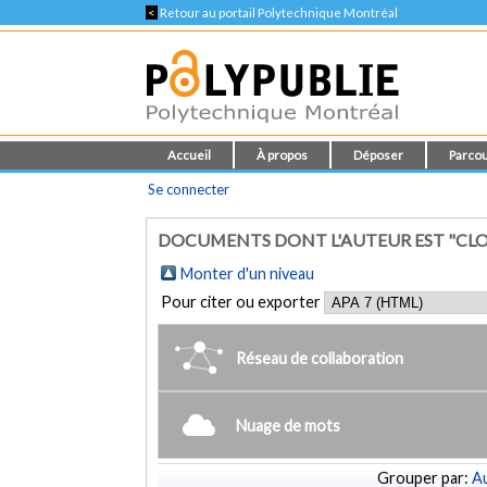
<
Retour au portail Polytechnique Montréal
Accueil
À propos
Déposer
Parcou
Se connecter
DOCUMENTS DONT L'AUTEUR EST "CLOU
Monter d'un niveau
Pour citer ou exporter
Réseau de collaboration
Nuage de mots
Grouper par:
Au