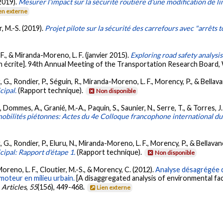
(2019).
Mesurer l'impact sur la sécurité routière d'une modification de li
en externe
r, M.-S. (2019).
Projet pilote sur la sécurité des carrefours avec "arrêts t
, F., & Miranda-Moreno, L. F. (janvier 2015).
Exploring road safety analys
 écrite]. 94th Annual Meeting of the Transportation Research Board,
t, G., Rondier, P., Séguin, R., Miranda-Moreno, L. F., Morency, P., & Bellava
cipal.
(Rapport technique).
Non disponible
, Dommes, A., Granié, M.-A., Paquin, S., Saunier, N., Serre, T., & Torres, J.
mobilités piétonnes: Actes du 4e Colloque francophone international 
t, G., Rondier, P., Eluru, N., Miranda-Moreno, L. F., Morency, P., & Bellavan
cipal: Rapport d'étape 1.
(Rapport technique).
Non disponible
Moreno, L. F., Cloutier, M.-S., & Morency, C. (2012).
Analyse désagrégée 
moteur en milieu urbain.
[A disaggregated analysis of environmental fa
.
Articles
,
55
(156), 449-468.
Lien externe