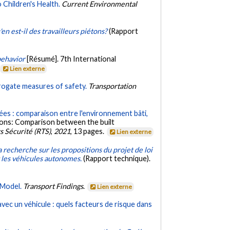
Children's Health.
Current Environmental
'en est-il des travailleurs piétons?
(Rapport
behavior
[Résumé]. 7th International
Lien externe
rrogate measures of safety.
Transportation
lées : comparaison entre l'environnement bâti,
tions: Comparison between the built
 Sécurité (RTS)
,
2021
, 13 pages.
Lien externe
a recherche sur les propositions du projet de loi
et les véhicules autonomes.
(Rapport technique).
 Model.
Transport Findings
.
Lien externe
avec un véhicule : quels facteurs de risque dans