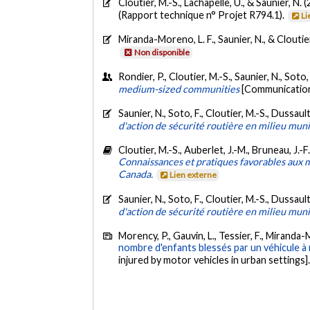
Cloutier, M.-S., Lachapelle, U., & Saunier, N. 
(Rapport technique n° Projet R794.1).
Li
Miranda-Moreno, L. F., Saunier, N., & Cloutie
Non disponible
Rondier, P., Cloutier, M.-S., Saunier, N., Soto
medium-sized communities
[Communication
Saunier, N., Soto, F., Cloutier, M.-S., Dussaul
d'action de sécurité routière en milieu muni
Cloutier, M.-S., Auberlet, J.-M., Bruneau, J.-F.
Connaissances et pratiques favorables aux 
Canada.
Lien externe
Saunier, N., Soto, F., Cloutier, M.-S., Dussaul
d'action de sécurité routière en milieu muni
Morency, P., Gauvin, L., Tessier, F., Miranda-
nombre d'enfants blessés par un véhicule à 
injured by motor vehicles in urban settings]