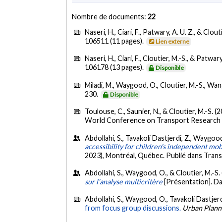
Nombre de documents:
22
Naseri, H., Ciari, F., Patwary, A. U. Z., & Clout
106511 (11 pages).
Lien externe
Naseri, H., Ciari, F., Cloutier, M.-S., & Patwary
106178 (13 pages).
Disponible
Miladi, M., Waygood, O., Cloutier, M.-S., Wang,
230.
Disponible
Toulouse, C., Saunier, N., & Cloutier, M.-S. (
World Conference on Transport Research
Abdollahi, S., Tavakoli Dastjerdi, Z., Waygood,
accessibility for children's independent mob
2023), Montréal, Québec. Publié dans Tran
Abdollahi, S., Waygood, O., & Cloutier, M.-S.
sur l'analyse multicritère
[Présentation]. D
Abdollahi, S., Waygood, O., Tavakoli Dastjerdi,
from focus group discussions.
Urban Plann