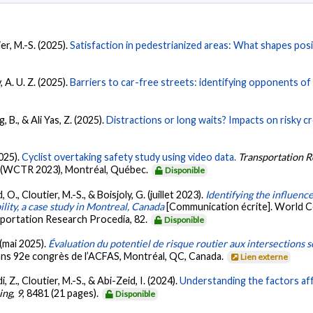
ier, M.-S. (2025).
Satisfaction in pedestrianized areas: What shapes pos
, A. U. Z. (2025).
Barriers to car-free streets: identifying opponents of
 B., & Ali Yas, Z. (2025).
Distractions or long waits? Impacts on risky c
2025).
Cyclist overtaking safety study using video data.
Transportation 
 (WCTR 2023), Montréal, Québec.
Disponible
 O., Cloutier, M.-S., & Boisjoly, G. (juillet 2023).
Identifying the influenc
ility, a case study in Montreal, Canada
[Communication écrite]. World
sportation Research Procedia, 82.
Disponible
 (mai 2025).
Évaluation du potentiel de risque routier aux intersections
ans 92e congrès de l’ACFAS, Montréal, QC, Canada.
Lien externe
 Z., Cloutier, M.-S., & Abi-Zeid, I. (2024).
Understanding the factors affe
ing
,
9
, 8481 (21 pages).
Disponible