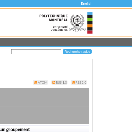
English
ATOM
RSS 1.0
RSS 2.0
cun groupement