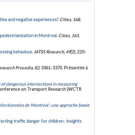
itive and negative experiences?
Cities
,
168
,
 pedestrianization in Montreal.
Cities
,
165
,
rossing behaviour.
IATSS Research
,
49
(2), 220-
Research Procedia
,
82
, 3361-3370. Présentée à
e of dangerous intersections in measuring
 Conference on Transport Research (WCTR
 sélectionnées de Montréal : une approche basée
cting traffic danger for children : insights