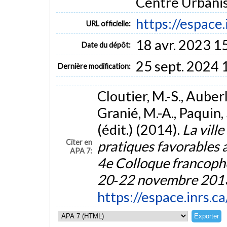
Centre Urbanis
https://espace.
URL officielle:
18 avr. 2023 1
Date du dépôt:
25 sept. 2024 
Dernière modification:
Cloutier, M.-S., Auberl
Granié, M.-A., Paquin, S
(édit.) (2014).
La vill
Citer en
pratiques favorables 
APA 7:
4e Colloque francoph
20‐22 novembre 2013
https://espace.inrs.c