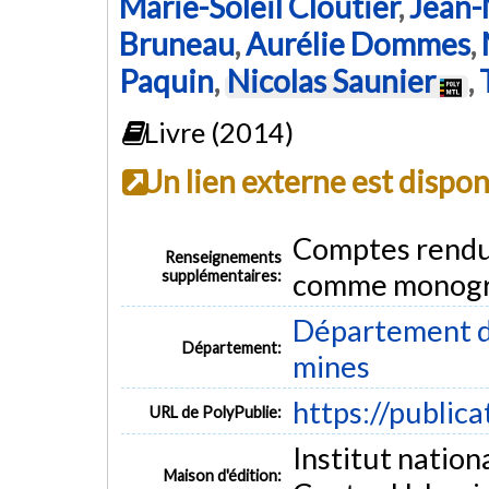
Marie-Soleil Cloutier
,
Jean-
Bruneau
,
Aurélie Dommes
,
Paquin
,
Nicolas Saunier
,
Livre (2014)
Un lien externe est dispo
Comptes rendu
Renseignements
supplémentaires:
comme monogr
Département de
Département:
mines
https://public
URL de PolyPublie:
Institut nation
Maison d'édition: