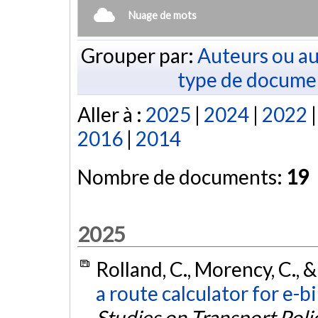
Nuage de mots
Grouper par:
Auteurs ou au
type de docume
Aller à :
2025
|
2024
|
2022
2016
|
2014
Nombre de documents:
19
2025
Rolland, C., Morency, C., &
a route calculator for e-
Studies on Transport Poli