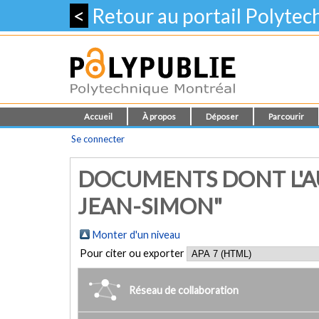
<
Retour au portail Polyte
Accueil
À propos
Déposer
Parcourir
Se connecter
DOCUMENTS DONT L'A
JEAN-SIMON"
Monter d'un niveau
Pour citer ou exporter
Réseau de collaboration