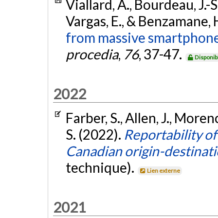
Viallard, A., Bourdeau, J.-S
Vargas, E., & Benzamane, 
from massive smartphone
procedia
,
76
, 37-47.
Disponib
2022
Farber, S., Allen, J., Moren
S. (2022).
Reportability of
Canadian origin-destinati
technique).
Lien externe
2021