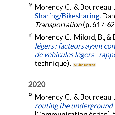
Morency, C., & Bourdeau, J
Sharing/Bikesharing.
Da
Transportation
(p. 617-62
Morency, C., Milord, B., & 
légers : facteurs ayant co
de véhicules légers - rappo
technique).
Lien externe
2020
Morency, C., & Bourdeau, J
routing the underground 
[Communication écrite]. 