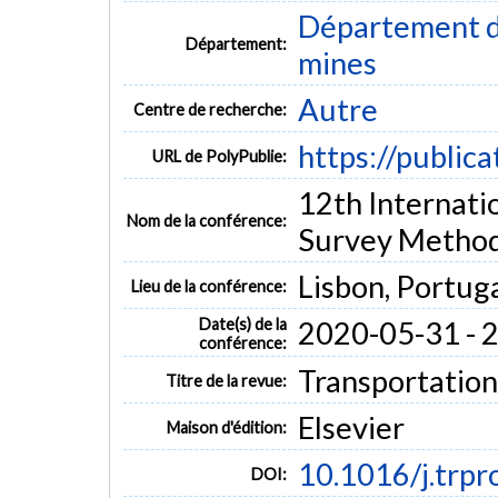
Département de
Département:
mines
Autre
Centre de recherche:
https://public
URL de PolyPublie:
12th Internati
Nom de la conférence:
Survey Metho
Lisbon, Portug
Lieu de la conférence:
Date(s) de la
2020-05-31 - 
conférence:
Transportation
Titre de la revue:
Elsevier
Maison d'édition:
10.1016/j.trpr
DOI: