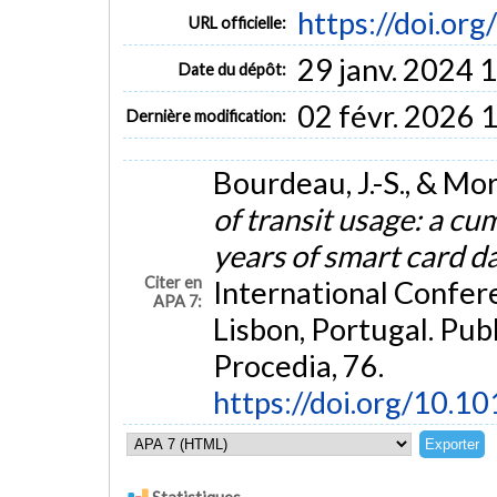
https://doi.or
URL officielle:
29 janv. 2024 
Date du dépôt:
02 févr. 2026 
Dernière modification:
Bourdeau, J.-S., & Mo
of transit usage: a cu
years of smart card d
Citer en
International Confer
APA 7:
Lisbon, Portugal. Pub
Procedia, 76.
https://doi.org/10.10