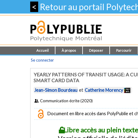
<
Retour au portail Polyte
Accueil
À propos
Déposer
Parcourir
Se connecter
YEARLY PATTERNS OF TRANSIT USAGE: A C
SMART CARD DATA
Jean-Simon Bourdeau
et
Catherine Morency
Communication écrite (2020)
Document en libre accès dans PolyPublie et chez
Libre accès au plein tex